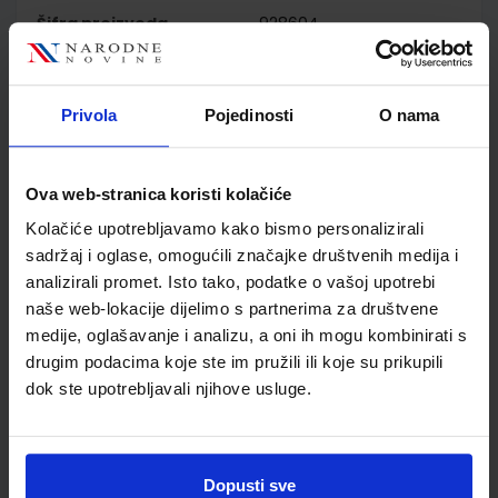
Šifra proizvoda
928604
Jedinična mjera
kom
Nakladnik
ELEMENT d.o.o.
Autor
Nediljka Furčić
Privola
Pojedinosti
O nama
Školski razred
30 3.RAZRED SŠ
Vrsta školske knjige
RADNA BILJEŽNICA
Ova web-stranica koristi kolačiće
Vrsta škole
3 STRUKOVNA
Kolačiće upotrebljavamo kako bismo personalizirali
Nastavni predmet
TEHNIČKE Š.ELEKTROTE
sadržaj i oglase, omogućili značajke društvenih medija i
Reg br min
2936
analizirali promet. Isto tako, podatke o vašoj upotrebi
naše web-lokacije dijelimo s partnerima za društvene
medije, oglašavanje i analizu, a oni ih mogu kombinirati s
drugim podacima koje ste im pružili ili koje su prikupili
dok ste upotrebljavali njihove usluge.
Dopusti sve