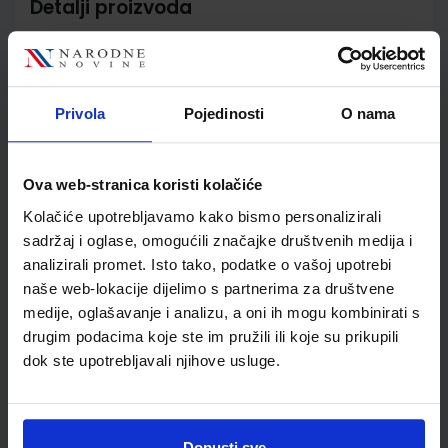
Detalji proizvoda
Šifra proizvoda
596403
Jedinična mjera
kom
Nakladnik
ELEMENT d.o.o.
Privola
Pojedinosti
O nama
Autor
N. Furčić D. Bošnjak:
Školski razred
20 2.RAZRED SŠ
Vrsta školske knjige
RADNA BILJEŽNICA
Ova web-stranica koristi kolačiće
Vrsta škole
3 STRUKOVNA
Kolačiće upotrebljavamo kako bismo personalizirali
Nastavni predmet
TEHNIČKE Š.ELEKTROTE
sadržaj i oglase, omogućili značajke društvenih medija i
Reg br min
8137-DOM
analizirali promet. Isto tako, podatke o vašoj upotrebi
naše web-lokacije dijelimo s partnerima za društvene
medije, oglašavanje i analizu, a oni ih mogu kombinirati s
drugim podacima koje ste im pružili ili koje su prikupili
dok ste upotrebljavali njihove usluge.
Dopusti sve