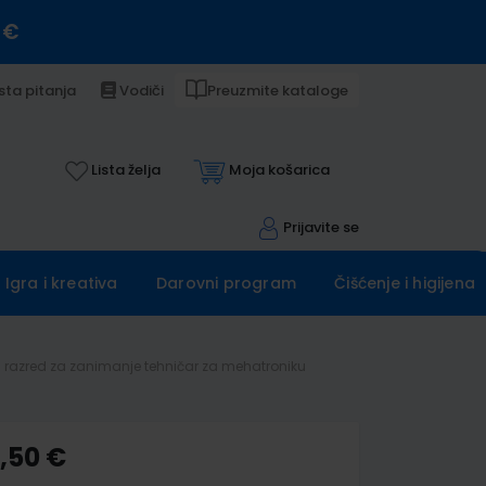
 €
sta pitanja
Vodiči
Preuzmite kataloge
Lista želja
Moja košarica
Prijavite se
Igra i kreativa
Darovni program
Čišćenje i higijena
 2. razred za zanimanje tehničar za mehatroniku
0,50 €