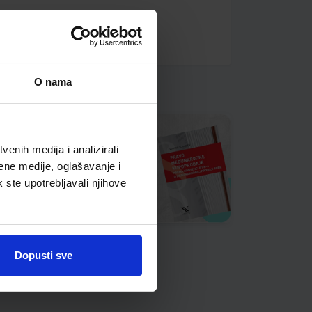
O nama
enih medija i analizirali
ene medije, oglašavanje i
k ste upotrebljavali njihove
Dopusti sve