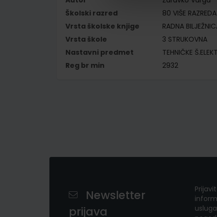
Autor
Zdravko Varga
Školski razred
80 VIŠE RAZREDA
Vrsta školske knjige
RADNA BILJEŽNIC
Vrsta škole
3 STRUKOVNA
Nastavni predmet
TEHNIČKE Š.ELE
Reg br min
2932
Prijavi
Newsletter
inform
usluga
prijava