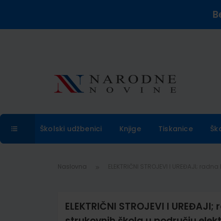
B
Školski udžbenici
Knjige
Tiskanice
Šk
Naslovna
ELEKTRIČNI STROJEVI I UREĐAJI; radna 
ELEKTRIČNI STROJEVI I UREĐAJI; r
strukovnih škola u području elekt