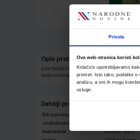
Skip
to
the
Privola
beginning
of
the
images
Ova web-stranica koristi kol
Opis proizvoda
gallery
Kolačiće upotrebljavamo kako 
ELEKTRIČNI STROJEVI I UREĐAJI; radna bilježnic
promet. Isto tako, podatke o 
elektrotehnike i 2. razred za zanimanje tehn
analizu, a oni ih mogu kombini
usluge.
Detalji proizvoda
Šifra proizvoda
923135
Jedinična mjera
kom
Nakladnik
ELEMENT d.o.o.