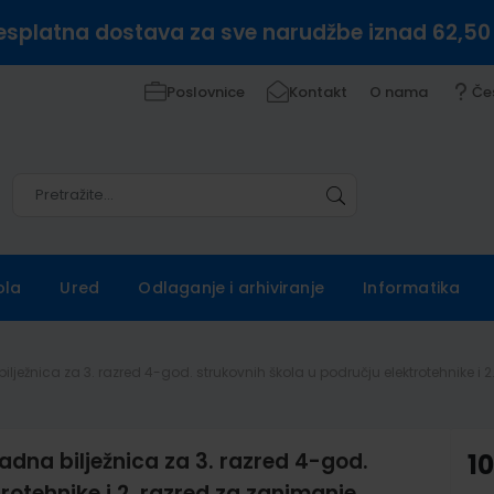
esplatna dostava za sve narudžbe iznad 62,50
Poslovnice
Kontakt
O nama
Če
Pretražite
Pretražite
ola
Ured
Odlaganje i arhiviranje
Informatika
bilježnica za 3. razred 4-god. strukovnih škola u području elektrotehnike i
adna bilježnica za 3. razred 4-god.
1
rotehnike i 2. razred za zanimanje