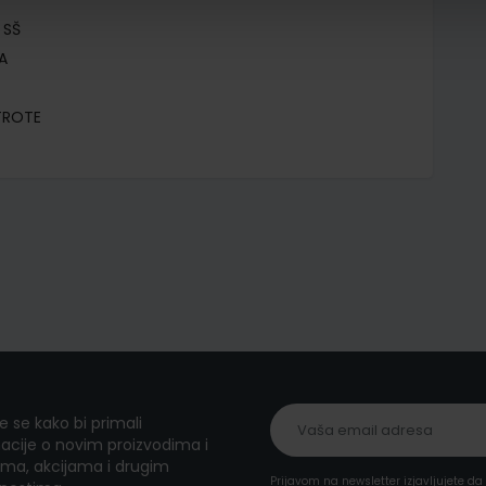
 SŠ
A
KTROTE
te se kako bi primali
acije o novim proizvodima i
ma, akcijama i drugim
Prijavom na newsletter izjavljujete d