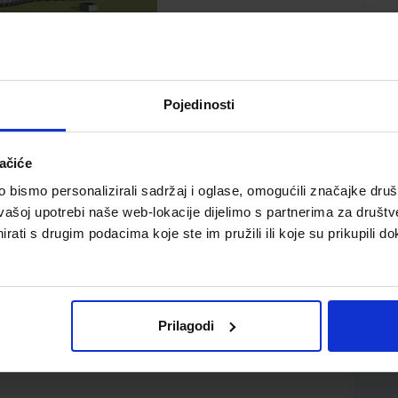
Pojedinosti
ačiće
bismo personalizirali sadržaj i oglase, omogućili značajke društv
a za 3. razred 4-god. strukovnih škola u području
vašoj upotrebi naše web-lokacije dijelimo s partnerima za društv
ičar za mehatroniku
rati s drugim podacima koje ste im pružili ili koje su prikupili do
Prilagodi