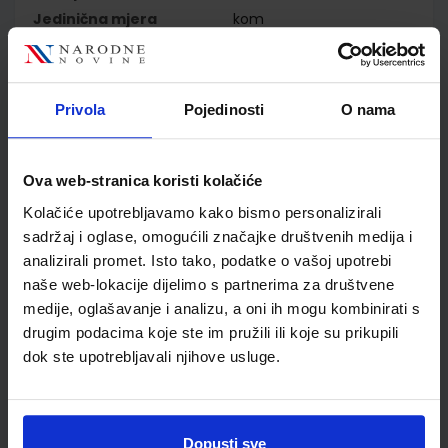
Jedinična mjera
kom
Nakladnik
PROFIL KLETT d.o.o.
Autor
Vesna Budinski Martina
Kolar Billege Gordana
Privola
Pojedinosti
O nama
Ivančić
Školski razred
04 4.RAZRED OŠ
Vrsta školske knjige
NASTAVNI LISTIĆI
Ova web-stranica koristi kolačiće
Vrsta škole
1 OSNOVNA
Kolačiće upotrebljavamo kako bismo personalizirali
Nastavni predmet
HRVATSKI JEZIK
sadržaj i oglase, omogućili značajke društvenih medija i
Reg br min
7732-DOM2
analizirali promet. Isto tako, podatke o vašoj upotrebi
naše web-lokacije dijelimo s partnerima za društvene
medije, oglašavanje i analizu, a oni ih mogu kombinirati s
drugim podacima koje ste im pružili ili koje su prikupili
dok ste upotrebljavali njihove usluge.
Dopusti sve