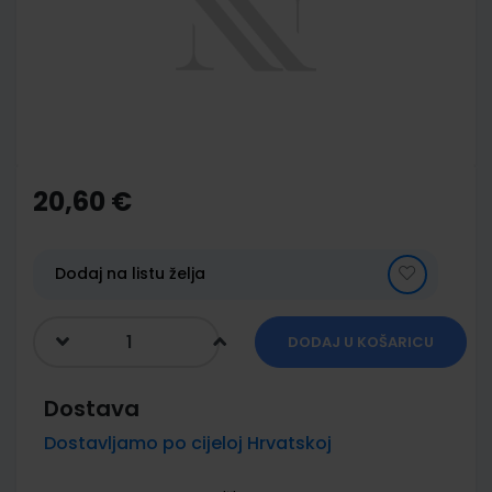
images
gallery
Skip
to
the
20,60 €
beginning
of
the
images
Dodaj na listu želja
gallery
DODAJ U KOŠARICU
Dostava
Dostavljamo po cijeloj Hrvatskoj