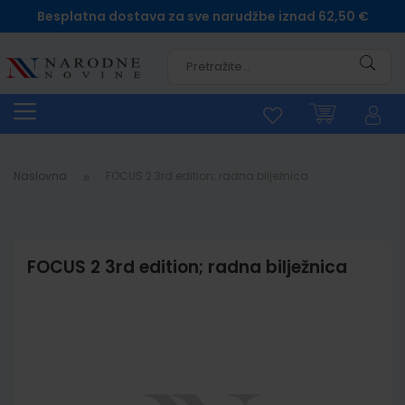
Besplatna dostava za sve narudžbe iznad 62,50 €
Pretra
Naslovna
FOCUS 2 3rd edition; radna bilježnica
FOCUS 2 3rd edition; radna bilježnica
Skip
to
the
end
of
the