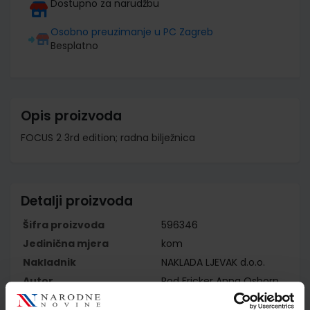
Dostupno za narudžbu
Osobno preuzimanje u PC Zagreb
Besplatno
Opis proizvoda
FOCUS 2 3rd edition; radna bilježnica
Detalji proizvoda
Šifra proizvoda
596346
Jedinična mjera
kom
Nakladnik
NAKLADA LJEVAK d.o.o.
Autor
Rod Fricker Anna Osborn
Angela Bandis