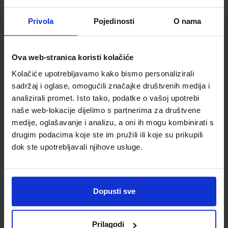
Školski razred
20 2.RAZRED SŠ
Vrsta školske knjige
RADNA BILJEŽNICA
Privola
Pojedinosti
O nama
Vrsta škole
3 STRUKOVNA
Nastavni predmet
ENGLESKI JEZIK
Reg br min
8176-DOM
Ova web-stranica koristi kolačiće
Kolačiće upotrebljavamo kako bismo personalizirali
sadržaj i oglase, omogućili značajke društvenih medija i
analizirali promet. Isto tako, podatke o vašoj upotrebi
naše web-lokacije dijelimo s partnerima za društvene
medije, oglašavanje i analizu, a oni ih mogu kombinirati s
drugim podacima koje ste im pružili ili koje su prikupili
dok ste upotrebljavali njihove usluge.
Newsletter prijava
Dopusti sve
Prijavite se kako bi primali informacije o novim
proizvodima i uslugama, akcijama i drugim
Prilagodi