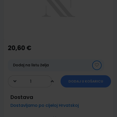
images
gallery
Skip
to
the
20,60 €
beginning
of
the
images
Dodaj na listu želja
gallery
DODAJ U KOŠARICU
Dostava
Dostavljamo po cijeloj Hrvatskoj