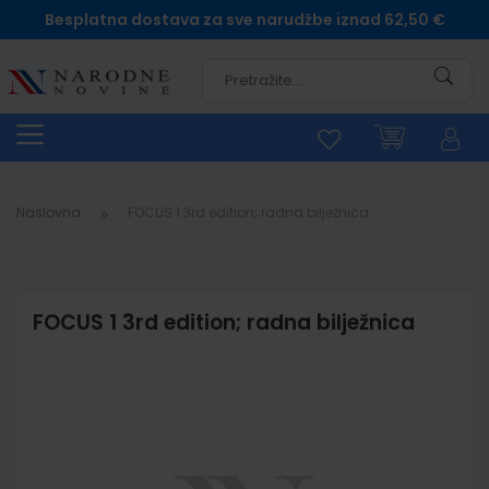
Besplatna dostava za sve narudžbe iznad 62,50 €
Pretra
Naslovna
FOCUS 1 3rd edition; radna bilježnica
FOCUS 1 3rd edition; radna bilježnica
Skip
to
the
end
of
the