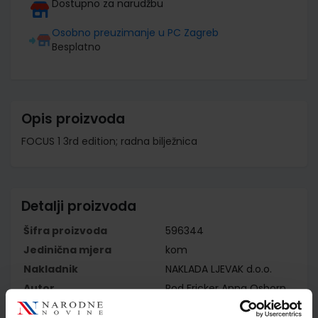
Dostupno za narudžbu
Osobno preuzimanje u PC Zagreb
Besplatno
Opis proizvoda
FOCUS 1 3rd edition; radna bilježnica
Detalji proizvoda
Šifra proizvoda
596344
Jedinična mjera
kom
Nakladnik
NAKLADA LJEVAK d.o.o.
Autor
Rod Fricker Anna Osborn
Angela Bandis