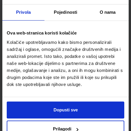
Školski razred
10 1.RAZRED SŠ
Vrsta školske knjige
RADNA BILJEŽNICA
Privola
Pojedinosti
O nama
Vrsta škole
3 STRUKOVNA
Nastavni predmet
ENGLESKI JEZIK
Reg br min
8175-DOM
Ova web-stranica koristi kolačiće
Kolačiće upotrebljavamo kako bismo personalizirali
sadržaj i oglase, omogućili značajke društvenih medija i
analizirali promet. Isto tako, podatke o vašoj upotrebi
naše web-lokacije dijelimo s partnerima za društvene
medije, oglašavanje i analizu, a oni ih mogu kombinirati s
drugim podacima koje ste im pružili ili koje su prikupili
dok ste upotrebljavali njihove usluge.
Newsletter prijava
Dopusti sve
Prijavite se kako bi primali informacije o novim
proizvodima i uslugama, akcijama i drugim
Prilagodi