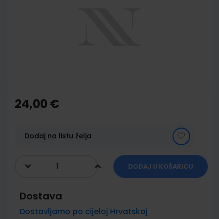
of
the
images
gallery
Skip
to
the
24,00 €
beginning
of
the
images
Dodaj na listu želja
gallery
DODAJ U KOŠARICU
Dostava
Dostavljamo po cijeloj Hrvatskoj