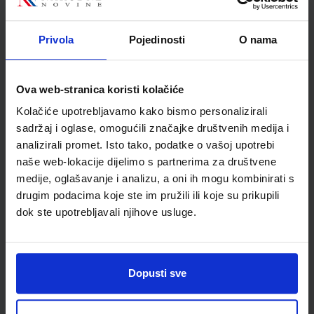
Uminska Tomasz Siuta
Školski razred
10 1.RAZRED SŠ
Privola
Pojedinosti
O nama
Vrsta školske knjige
UDŽBENIK
Vrsta škole
3 STRUKOVNA
Nastavni predmet
ENGLESKI JEZIK
Ova web-stranica koristi kolačiće
Reg br min
8175
Kolačiće upotrebljavamo kako bismo personalizirali
sadržaj i oglase, omogućili značajke društvenih medija i
analizirali promet. Isto tako, podatke o vašoj upotrebi
naše web-lokacije dijelimo s partnerima za društvene
medije, oglašavanje i analizu, a oni ih mogu kombinirati s
drugim podacima koje ste im pružili ili koje su prikupili
dok ste upotrebljavali njihove usluge.
Dopusti sve
Newsletter prijava
Prijavite se kako bi primali informacije o novim