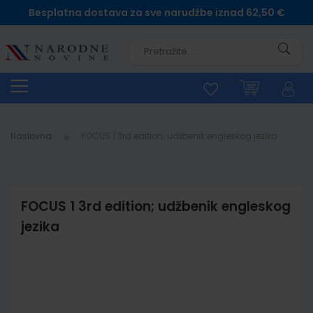
Besplatna dostava za sve narudžbe iznad 62,50 €
Pretra
Naslovna
FOCUS 1 3rd edition; udžbenik engleskog jezika
FOCUS 1 3rd edition; udžbenik engleskog
jezika
Skip
to
the
end