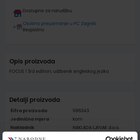
Dostupno za narudžbu
Osobno preuzimanje u PC Zagreb
Besplatno
Opis proizvoda
FOCUS 1 3rd edition; udžbenik engleskog jezika
Detalji proizvoda
Šifra proizvoda
596343
Jedinična mjera
kom
Nakladnik
NAKLADA LJEVAK d.o.o.
Autor
Patricia Reilly Marta