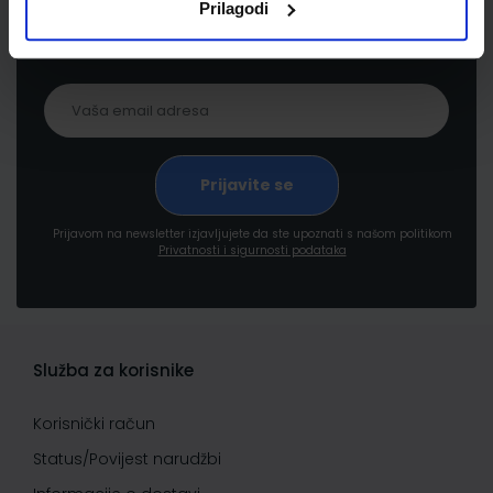
Prilagodi
proizvodima i uslugama, akcijama i drugim
pogodnostima
Prijavom na newsletter izjavljujete da ste upoznati s našom politikom
Privatnosti i sigurnosti podataka
Služba za korisnike
Korisnički račun
Status/Povijest narudžbi