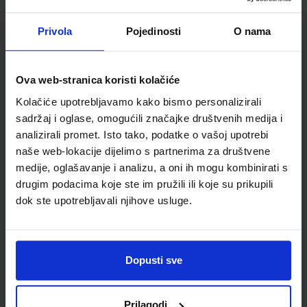
Školski razred
10 1.RAZRED SŠ
Vrsta školske knjige
UDŽBENIK
Privola
Pojedinosti
O nama
Vrsta škole
3 STRUKOVNA
Nastavni predmet
ENGLESKI JEZIK
Ova web-stranica koristi kolačiće
Reg br min
8164
Kolačiće upotrebljavamo kako bismo personalizirali
sadržaj i oglase, omogućili značajke društvenih medija i
analizirali promet. Isto tako, podatke o vašoj upotrebi
naše web-lokacije dijelimo s partnerima za društvene
medije, oglašavanje i analizu, a oni ih mogu kombinirati s
drugim podacima koje ste im pružili ili koje su prikupili
dok ste upotrebljavali njihove usluge.
Newsletter prijava
Dopusti sve
Prijavite se kako bi primali informacije o novim
proizvodima i uslugama, akcijama i drugim
Prilagodi