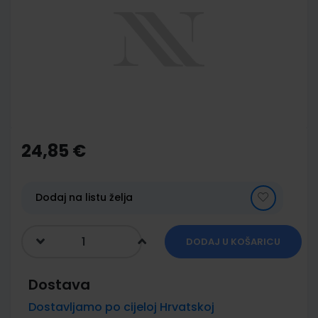
of
the
images
gallery
Skip
to
the
24,85 €
beginning
of
the
images
Dodaj na listu želja
gallery
DODAJ U KOŠARICU
Dostava
Dostavljamo po cijeloj Hrvatskoj