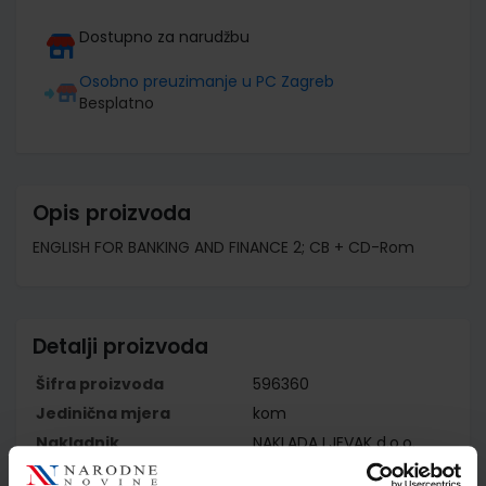
Dostupno za narudžbu
Osobno preuzimanje u PC Zagreb
Besplatno
Opis proizvoda
ENGLISH FOR BANKING AND FINANCE 2; CB + CD-Rom
Detalji proizvoda
Šifra proizvoda
596360
Jedinična mjera
kom
Nakladnik
NAKLADA LJEVAK d.o.o.
Autor
Marjorie Rosenberg