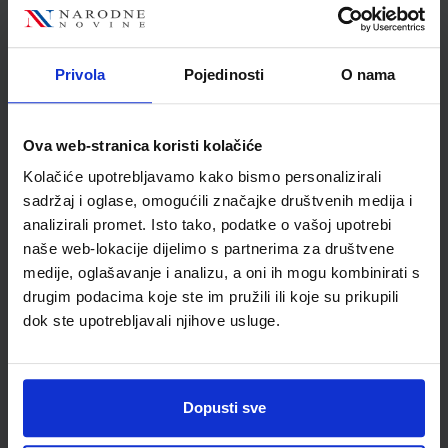
Nakladnik
NAKLADA LJEVAK d.o.o.
Autor
Louis Harrison
Školski razred
10 1.RAZRED SŠ
Privola
Pojedinosti
O nama
Vrsta školske knjige
RADNA BILJEŽNICA
Vrsta škole
3 STRUKOVNA
Ova web-stranica koristi kolačiće
Nastavni predmet
ENGLESKI JEZIK
Kolačiće upotrebljavamo kako bismo personalizirali
Reg br min
8170-DOM
sadržaj i oglase, omogućili značajke društvenih medija i
analizirali promet. Isto tako, podatke o vašoj upotrebi
naše web-lokacije dijelimo s partnerima za društvene
medije, oglašavanje i analizu, a oni ih mogu kombinirati s
drugim podacima koje ste im pružili ili koje su prikupili
dok ste upotrebljavali njihove usluge.
Dopusti sve
Newsletter prijava