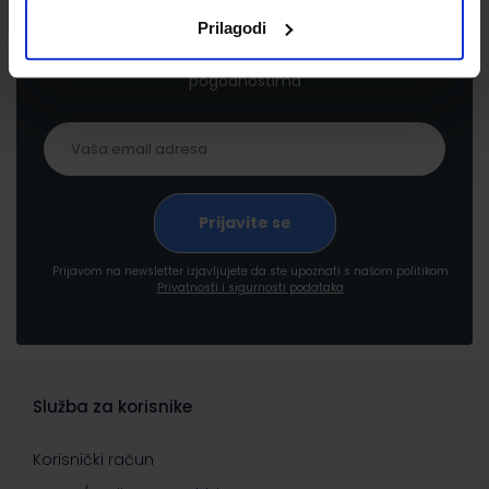
Prilagodi
Prijavite se kako bi primali informacije o novim
proizvodima i uslugama, akcijama i drugim
pogodnostima
Prijavom na newsletter izjavljujete da ste upoznati s našom politikom
Privatnosti i sigurnosti podataka
Služba za korisnike
Korisnički račun