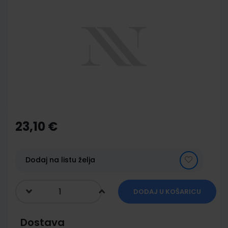
to
the
end
of
the
images
gallery
Skip
to
the
23,10 €
beginning
of
the
images
Dodaj na listu želja
gallery
DODAJ U KOŠARICU
Dostava