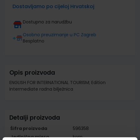
Dostavljamo po cijeloj Hrvatskoj
Dostupno za narudžbu
Osobno preuzimanje u PC Zagreb
Besplatno
Opis proizvoda
ENGLISH FOR INTERNATIONAL TOURISM; Edition
Intermediate radna bilježnica
Detalji proizvoda
Šifra proizvoda
596358
Jedinična mjera
kom