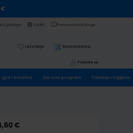
 €
sta pitanja
Vodiči
Preuzmite kataloge
Lista želja
Moja košarica
Prijavite se
Igra i kreativa
Darovni program
Čišćenje i higijena
4,60 €