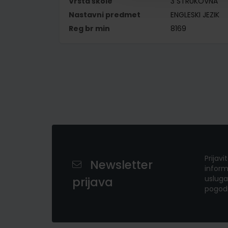
Vrsta škole
3 STRUKOVNA
Nastavni predmet
ENGLESKI JEZIK
Reg br min
8169
Prijavi
Newsletter
inform
usluga
prijava
pogod