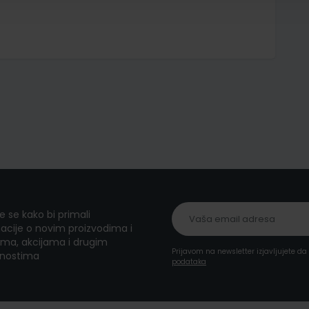
te se kako bi primali
acije o novim proizvodima i
ma, akcijama i drugim
Prijavom na newsletter izjavljujete d
nostima
podataka