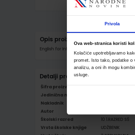
Skip
to
the
beginning
Privola
of
the
images
Opis proizvoda
gallery
Ova web-stranica koristi kol
English for International Tourism New Editio
Kolačiće upotrebljavamo kako 
promet. Isto tako, podatke o 
analizu, a oni ih mogu kombini
usluge.
Detalji proizvoda
Šifra proizvoda
596355
Jedinična mjera
kom
Nakladnik
NAKLADA LJEVAK 
Autor
Iwona Dubicka 
Školski razred
10 1.RAZRED SŠ
Vrsta školske knjige
UDŽBENIK