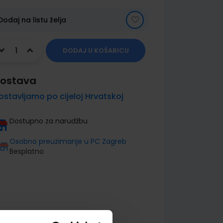
Dodaj na listu želja
DODAJ U KOŠARICU
ostava
ostavljamo po cijeloj Hrvatskoj
Dostupno za narudžbu
Osobno preuzimanje u PC Zagreb
Besplatno