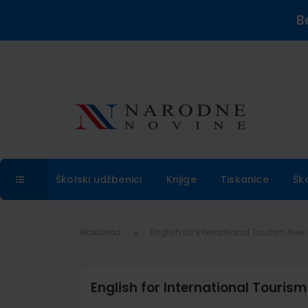
B
Školski udžbenici
Knjige
Tiskanice
Šk
Naslovna
English for International Tourism New
English for International Touris