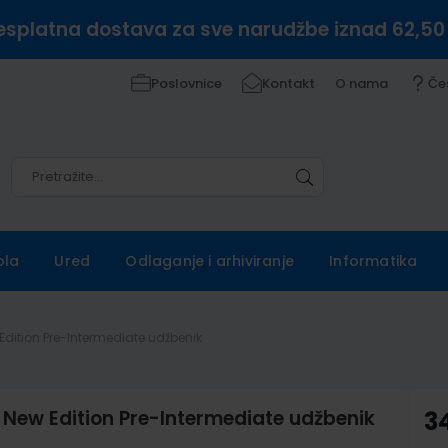
esplatna dostava za sve narudžbe iznad 62,50
Poslovnice
Kontakt
O nama
Če
Pretražite
Pretražite
ola
Ured
Odlaganje i arhiviranje
Informatika
 Edition Pre-Intermediate udžbenik
m New Edition Pre-Intermediate udžbenik
3