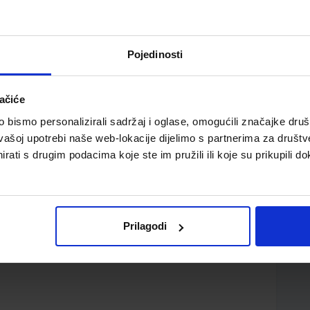
Pojedinosti
ačiće
n Pre-Intermediate udžbenik
bismo personalizirali sadržaj i oglase, omogućili značajke društv
vašoj upotrebi naše web-lokacije dijelimo s partnerima za društv
rati s drugim podacima koje ste im pružili ili koje su prikupili do
Prilagodi
d.o.o.
Margaret OKeeffe