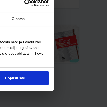
O nama
enih medija i analizirali
ene medije, oglašavanje i
k ste upotrebljavali njihove
Dopusti sve