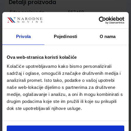
Detalji proizvoda
Šifra proizvoda
567468
Jedinična mjera
kom
Nakladnik
ALFA d.d.
Autor
Snježana Zrinjan Maja
Privola
Pojedinosti
O nama
Glušac
Školski razred
20 2.RAZRED SŠ
Ova web-stranica koristi kolačiće
Vrsta školske knjige
UDŽBENIK
Vrsta škole
4 GIMNAZIJA+STRUKOVN
Kolačiće upotrebljavamo kako bismo personalizirali
Nastavni predmet
HRVATSKI JEZIK
sadržaj i oglase, omogućili značajke društvenih medija i
analizirali promet. Isto tako, podatke o vašoj upotrebi
Reg br min
6517
naše web-lokacije dijelimo s partnerima za društvene
medije, oglašavanje i analizu, a oni ih mogu kombinirati s
drugim podacima koje ste im pružili ili koje su prikupili
dok ste upotrebljavali njihove usluge.