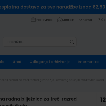
esplatna dostava za sve narudžbe iznad 62,50
Poslovnice
Kontakt
O nama
Če
Pretražite
Pretražite
ola
Ured
Odlaganje i arhiviranje
Informatika
na bilježnica za treći razred gimnazije i četverogodišnjih strukovnih škola
a radna bilježnica za treći razred
12
kovnih škola