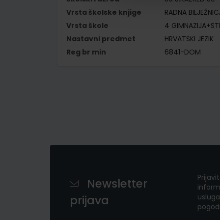
Vrsta školske knjige
RADNA BILJEŽNIC
Vrsta škole
4 GIMNAZIJA+S
Nastavni predmet
HRVATSKI JEZIK
Reg br min
6841-DOM
Prijavi
Newsletter
inform
usluga
prijava
pogod