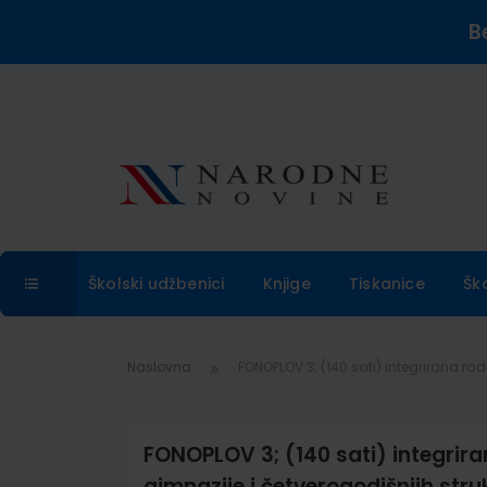
B
Školski udžbenici
Knjige
Tiskanice
Šk
Naslovna
FONOPLOV 3; (140 sati) integrirana rad
FONOPLOV 3; (140 sati) integriran
gimnazije i četverogodišnjih stru