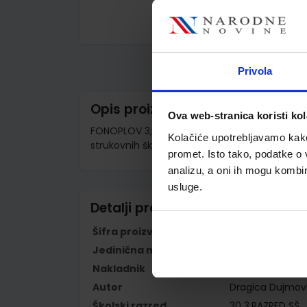
Skip
to
the
beginning
Privola
of
the
images
Opis proizvoda
gallery
Ova web-stranica koristi kol
FONOPLOV 3; (140 sati) integrirana radna bilje
Kolačiće upotrebljavamo kako 
strukovnih škola
promet. Isto tako, podatke o 
analizu, a oni ih mogu kombini
usluge.
Detalji proizvoda
Šifra proizvoda
567487
Jedinična mjera
kom
Nakladnik
PROFIL KLETT d.o
Autor
Dragica Dujmovi
Školski razred
30 3.RAZRED SŠ