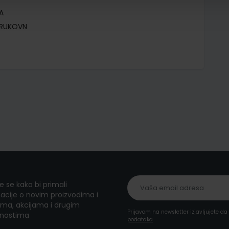
A
TRUKOVN
te se kako bi primali
acije o novim proizvodima i
ma, akcijama i drugim
Prijavom na newsletter izjavljujete d
nostima
podataka