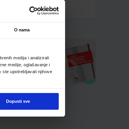
O nama
enih medija i analizirali
ene medije, oglašavanje i
k ste upotrebljavali njihove
Dopusti sve