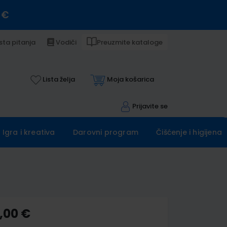
 €
sta pitanja
Vodiči
Preuzmite kataloge
Lista želja
Moja košarica
Prijavite se
Igra i kreativa
Darovni program
Čišćenje i higijena
,00 €