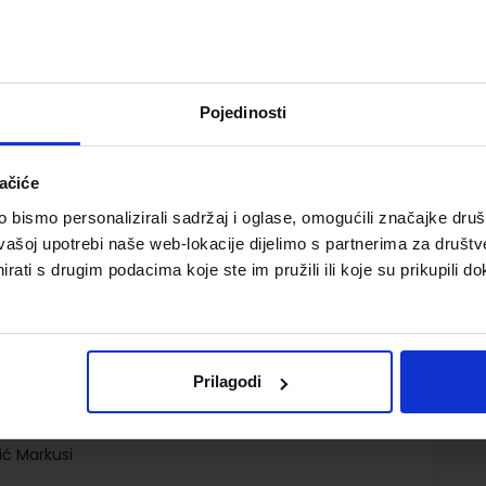
Pojedinosti
ačiće
žnica za treći razred gimnazije i četverogodišnjih
bismo personalizirali sadržaj i oglase, omogućili značajke društv
vašoj upotrebi naše web-lokacije dijelimo s partnerima za društv
rati s drugim podacima koje ste im pružili ili koje su prikupili do
Prilagodi
.o.
ć Markusi