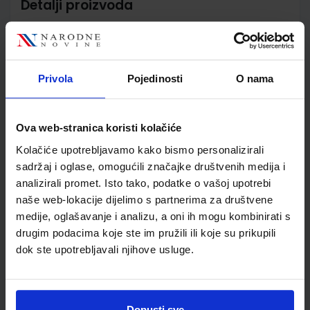
Detalji proizvoda
Šifra proizvoda
567472
Jedinična mjera
kom
Nakladnik
PROFIL KLETT d.o.o.
Privola
Pojedinosti
O nama
Autor
Dragica Dujmović Markusi
Školski razred
20 2.RAZRED SŠ
Vrsta školske knjige
RADNA BILJEŽNICA
Ova web-stranica koristi kolačiće
Vrsta škole
4 GIMNAZIJA+STRUKOVN
Kolačiće upotrebljavamo kako bismo personalizirali
Nastavni predmet
HRVATSKI JEZIK
sadržaj i oglase, omogućili značajke društvenih medija i
Reg br min
6839-DOM
analizirali promet. Isto tako, podatke o vašoj upotrebi
naše web-lokacije dijelimo s partnerima za društvene
medije, oglašavanje i analizu, a oni ih mogu kombinirati s
drugim podacima koje ste im pružili ili koje su prikupili
dok ste upotrebljavali njihove usluge.
Dopusti sve