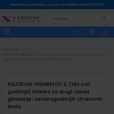
Besplatna dostava za sve narudžbe iznad 62,50 €
Pretra
Naslovna
KNJIŽEVNI VREMEPLOV 2; (140 sati godišnje) čitanka za drugi razred
gimnazije i četverogodišnjih strukovnih škola
KNJIŽEVNI VREMEPLOV 2; (140 sati
godišnje) čitanka za drugi razred
gimnazije i četverogodišnjih strukovnih
škola