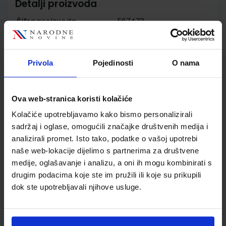
Detalji proizvoda
Šifra proizvoda
567473
Jedinična mjera
kom
Nakladnik
PROFIL KLETT d.o.o.
Autor
Dragica Dujmović Markusi
Privola
Pojedinosti
O nama
Sandra Rossetti-Bazdan
Školski razred
20 2.RAZRED SŠ
Ova web-stranica koristi kolačiće
Vrsta školske knjige
UDŽBENIK
Vrsta škole
4 GIMNAZIJA+STRUKOVN
Kolačiće upotrebljavamo kako bismo personalizirali
Nastavni predmet
HRVATSKI JEZIK
sadržaj i oglase, omogućili značajke društvenih medija i
analizirali promet. Isto tako, podatke o vašoj upotrebi
Reg br min
6872
naše web-lokacije dijelimo s partnerima za društvene
medije, oglašavanje i analizu, a oni ih mogu kombinirati s
drugim podacima koje ste im pružili ili koje su prikupili
dok ste upotrebljavali njihove usluge.