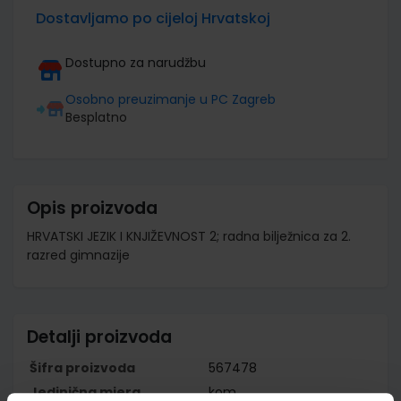
Dostavljamo po cijeloj Hrvatskoj
Dostupno za narudžbu
Osobno preuzimanje u PC Zagreb
Besplatno
Opis proizvoda
HRVATSKI JEZIK I KNJIŽEVNOST 2; radna bilježnica za 2.
razred gimnazije
Detalji proizvoda
Šifra proizvoda
567478
Jedinična mjera
kom