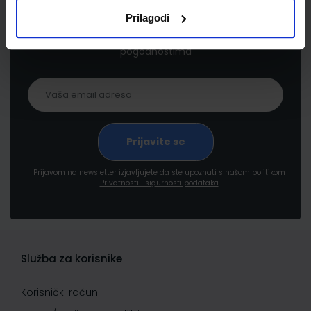
Prilagodi
Prijavite se kako bi primali informacije o novim
proizvodima i uslugama, akcijama i drugim
pogodnostima
Prijavom na newsletter izjavljujete da ste upoznati s našom politikom
Privatnosti i sigurnosti podataka
Služba za korisnike
Korisnički račun