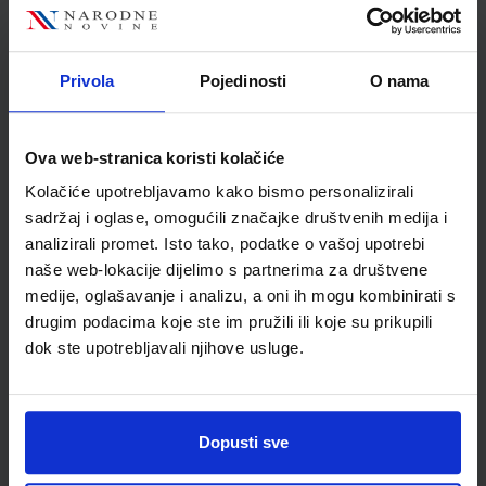
Nakladnik
ŠKOLSKA KNJIGA d.d.
Autor
Jelena Popović
Školski razred
20 2.RAZRED SŠ
Privola
Pojedinosti
O nama
Vrsta školske knjige
RADNA BILJEŽNICA
Vrsta škole
2 GIMNAZIJA
Ova web-stranica koristi kolačiće
Nastavni predmet
HRVATSKI JEZIK
Kolačiće upotrebljavamo kako bismo personalizirali
Reg br min
7032-DOM
sadržaj i oglase, omogućili značajke društvenih medija i
analizirali promet. Isto tako, podatke o vašoj upotrebi
naše web-lokacije dijelimo s partnerima za društvene
medije, oglašavanje i analizu, a oni ih mogu kombinirati s
drugim podacima koje ste im pružili ili koje su prikupili
dok ste upotrebljavali njihove usluge.
Dopusti sve
Newsletter prijava