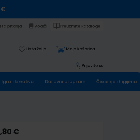
 €
sta pitanja
Vodiči
Preuzmite kataloge
Lista želja
Moja košarica
Prijavite se
Igra i kreativa
Darovni program
Čišćenje i higijena
0,80 €