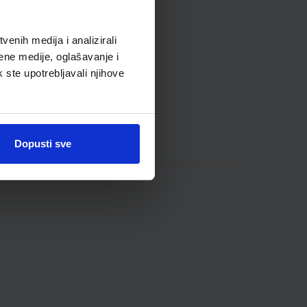
enih medija i analizirali
ene medije, oglašavanje i
k ste upotrebljavali njihove
Dopusti sve