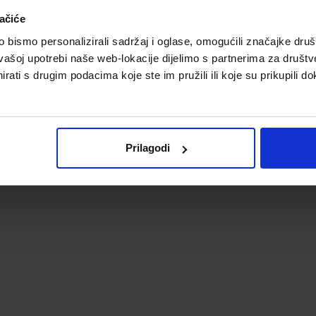
ačiće
bismo personalizirali sadržaj i oglase, omogućili značajke društv
vašoj upotrebi naše web-lokacije dijelimo s partnerima za društv
rati s drugim podacima koje ste im pružili ili koje su prikupili do
Prilagodi