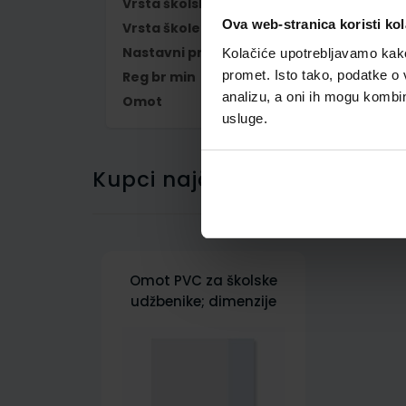
Vrsta školske knjige
UDŽBENIK
Ova web-stranica koristi kol
Vrsta škole
1 OSNOVNA
Nastavni predmet
NJEMAČKI JEZIK
Kolačiće upotrebljavamo kako 
promet. Isto tako, podatke o 
Reg br min
6474
analizu, a oni ih mogu kombini
Omot
500167
usluge.
Kupci najčešće biraju..
Omot PVC za školske
udžbenike; dimenzije
433x272; tip 167