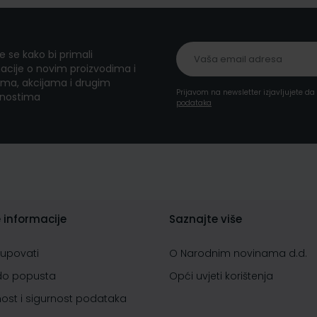
te se kako bi primali
acije o novim proizvodima i
ma, akcijama i drugim
Prijavom na newsletter izjavljujete d
nostima
podataka
 informacije
Saznajte više
kupovati
O Narodnim novinama d.d.
do popusta
Opći uvjeti korištenja
nost i sigurnost podataka