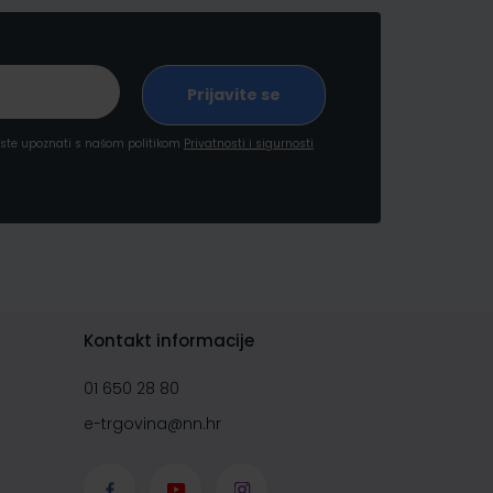
a ste upoznati s našom politikom
Privatnosti i sigurnosti
Kontakt informacije
01 650 28 80
e-trgovina@nn.hr