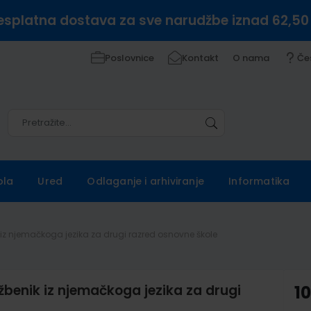
esplatna dostava za sve narudžbe iznad 62,50
Poslovnice
Kontakt
O nama
Če
Pretražite
Pretražite
ola
Ured
Odlaganje i arhiviranje
Informatika
k iz njemačkoga jezika za drugi razred osnovne škole
džbenik iz njemačkoga jezika za drugi
1