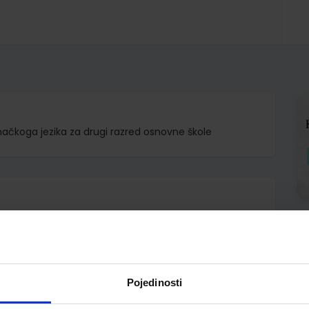
emačkoga jezika za drugi razred osnovne škole
 Bočkarjov Irena Pehar Miklenić
Pojedinosti