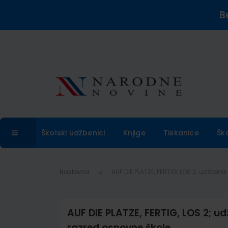
B
Školski udžbenici
Knjige
Tiskanice
Šk
Naslovna
AUF DIE PLATZE, FERTIG, LOS 2; udžbeni
AUF DIE PLATZE, FERTIG, LOS 2; u
razred osnovne škole