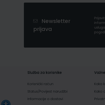
Prijavi
Newsletter
inform
usluga
prijava
pogod
Služba za korisnike
Važne
Korisnički račun
Kako 
Status/Povijest narudžbi
Kako 
Informacije o dostavi
Privat