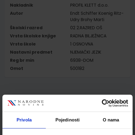
Nakladnik
PROFIL KLETT d.o.o.
Autor
Endt Schiffer Koenig Ritz-
Udry Brohy Marti
Školski razred
02 2.RAZRED OŠ
Vrsta školske knjige
RADNA BILJEŽNICA
Vrsta škole
1 OSNOVNA
Nastavni predmet
NJEMAČKI JEZIK
Reg br min
6938-DOM
Omot
500182
Kupci najčešće biraju..
Privola
Pojedinosti
O nama