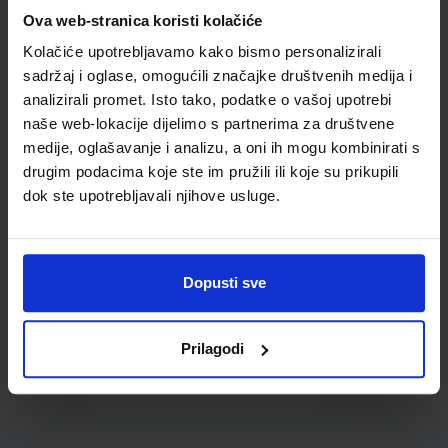
Omot PVC za školske
Ova web-stranica koristi kolačiće
udžbenike; dimenzije
Kolačiće upotrebljavamo kako bismo personalizirali
402x271; tip 182
sadržaj i oglase, omogućili značajke društvenih medija i
analizirali promet. Isto tako, podatke o vašoj upotrebi
naše web-lokacije dijelimo s partnerima za društvene
medije, oglašavanje i analizu, a oni ih mogu kombinirati s
drugim podacima koje ste im pružili ili koje su prikupili
dok ste upotrebljavali njihove usluge.
0,85 €
Dopusti sve
Prilagodi