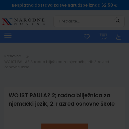
Besplatna dostava za sve narudžbe iznad 62,50 €
Pretra
Naslovna
WO IST PAULA? 2; radna bilježnica za njemački jezik, 2. razred
osnovne škole
WO IST PAULA? 2; radna bilježnica za
njemački jezik, 2. razred osnovne škole
Skip