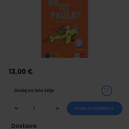
to
the
end
of
the
images
gallery
Skip
to
the
13,00 €
beginning
of
the
images
Dodaj na listu želja
gallery
DODAJ U KOŠARICU
Dostava