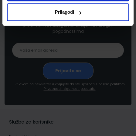
Newsletter prijava
Prilagodi
Prijavite se kako bi primali informacije o novim
proizvodima i uslugama, akcijama i drugim
pogodnostima
Prijavom na newsletter izjavljujete da ste upoznati s našom politikom
Privatnosti i sigurnosti podataka
Služba za korisnike