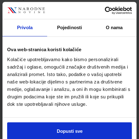
Jedinična mjera
kom
Nakladnik
ALFA d.d.
Autor
Snježana Zrinjan
Privola
Pojedinosti
O nama
Školski razred
30 3.RAZRED SŠ
Vrsta školske knjige
UDŽBENIK
Vrsta škole
3 STRUKOVNA
Ova web-stranica koristi kolačiće
Nastavni predmet
HRVATSKI JEZIK
Kolačiće upotrebljavamo kako bismo personalizirali
Reg br min
6483
sadržaj i oglase, omogućili značajke društvenih medija i
analizirali promet. Isto tako, podatke o vašoj upotrebi
naše web-lokacije dijelimo s partnerima za društvene
medije, oglašavanje i analizu, a oni ih mogu kombinirati s
drugim podacima koje ste im pružili ili koje su prikupili
dok ste upotrebljavali njihove usluge.
Dopusti sve