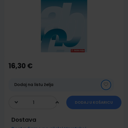
end
of
the
images
gallery
Skip
to
the
16,30 €
beginning
of
the
images
Dodaj na listu želja
gallery
DODAJ U KOŠARICU
Dostava