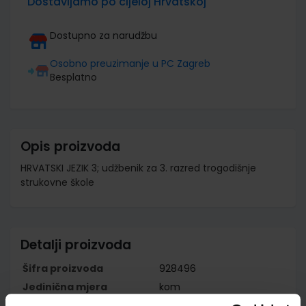
Dostavljamo po cijeloj Hrvatskoj
Dostupno za narudžbu
Osobno preuzimanje u PC Zagreb
Besplatno
Opis proizvoda
HRVATSKI JEZIK 3; udžbenik za 3. razred trogodišnje
strukovne škole
Detalji proizvoda
Šifra proizvoda
928496
Jedinična mjera
kom
Nakladnik
ŠKOLSKA KNJIGA d.d.