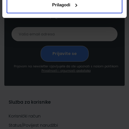
Prijavite se kako bi primali informacije o novim
Prilagodi
proizvodima i uslugama, akcijama i drugim
pogodnostima
Prijavom na newsletter izjavljujete da ste upoznati s našom politikom
Privatnosti i sigurnosti podataka
Služba za korisnike
Korisnički račun
Status/Povijest narudžbi