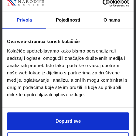
Autor
Snježana Zrinjan
Školski razred
30 3.RAZRED SŠ
Privola
Pojedinosti
O nama
Vrsta školske knjige
UDŽBENIK
Vrsta škole
3 STRUKOVNA
Nastavni predmet
HRVATSKI JEZIK
Ova web-stranica koristi kolačiće
Reg br min
1389
Kolačiće upotrebljavamo kako bismo personalizirali
sadržaj i oglase, omogućili značajke društvenih medija i
analizirali promet. Isto tako, podatke o vašoj upotrebi
naše web-lokacije dijelimo s partnerima za društvene
medije, oglašavanje i analizu, a oni ih mogu kombinirati s
drugim podacima koje ste im pružili ili koje su prikupili
dok ste upotrebljavali njihove usluge.
Dopusti sve
Newsletter prijava