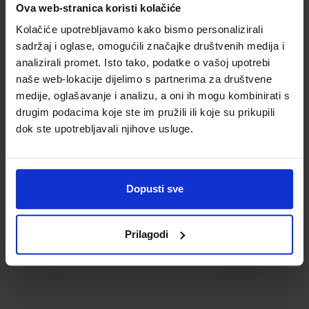
Ova web-stranica koristi kolačiće
udžbenike; dimenzije
433x272; tip 167
Kolačiće upotrebljavamo kako bismo personalizirali
sadržaj i oglase, omogućili značajke društvenih medija i
analizirali promet. Isto tako, podatke o vašoj upotrebi
naše web-lokacije dijelimo s partnerima za društvene
medije, oglašavanje i analizu, a oni ih mogu kombinirati s
drugim podacima koje ste im pružili ili koje su prikupili
dok ste upotrebljavali njihove usluge.
0,85 €
Dopusti sve
Prilagodi