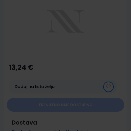
end
of
the
images
gallery
Skip
to
the
13,24 €
beginning
of
the
images
Dodaj na listu želja
gallery
TRENUTNO NIJE DOSTUPNO
Dostava