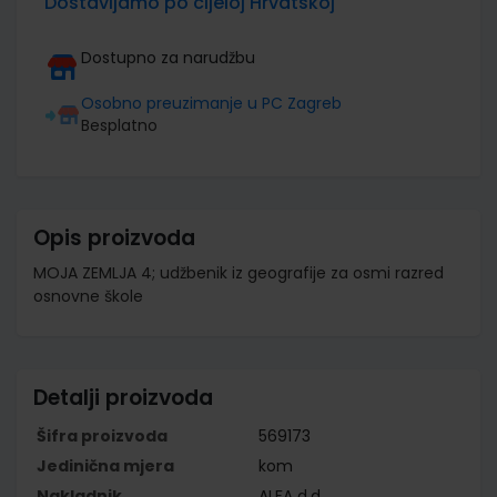
Dostavljamo po cijeloj Hrvatskoj
Dostupno za narudžbu
Osobno preuzimanje u PC Zagreb
Besplatno
Opis proizvoda
MOJA ZEMLJA 4; udžbenik iz geografije za osmi razred
osnovne škole
Detalji proizvoda
Šifra proizvoda
569173
Jedinična mjera
kom
Nakladnik
ALFA d.d.