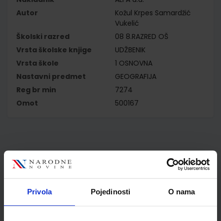
Autor
Kožul Krpes Samardžić
Vukelić
Školski razred
08 8.RAZRED OŠ
Vrsta školske knjige
UDŽBENIK
Vrsta škole
1 OSNOVNA
Nastavni predmet
GEOGRAFIJA
Reg br min
7274
Omot
500167
Kupci najčešće biraju..
Privola
Pojedinosti
O nama
Omot PVC za školske