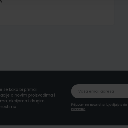
A
te se kako bi primali
acije o novim proizvodima i
ma, akcijama i drugim
Prijavom na newsletter izjavljujete d
nostima
podataka