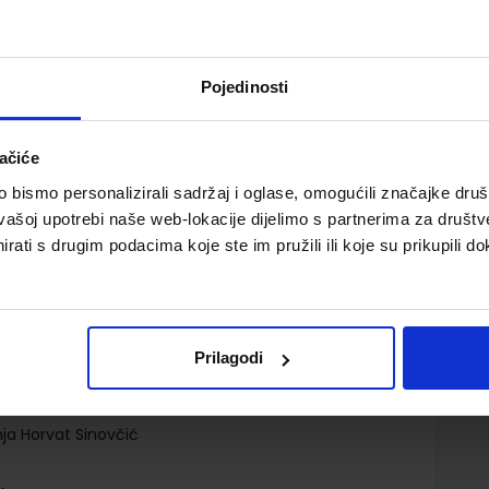
Pojedinosti
ačiće
bismo personalizirali sadržaj i oglase, omogućili značajke društv
učenju kemiju u osmom razredu osnovne škole
vašoj upotrebi naše web-lokacije dijelimo s partnerima za društv
rati s drugim podacima koje ste im pružili ili koje su prikupili do
Prilagodi
d.d.
ja Horvat Sinovčić