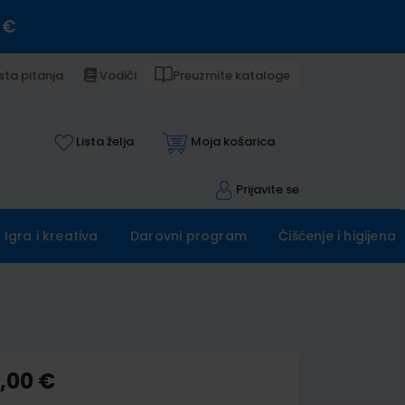
 €
sta pitanja
Vodiči
Preuzmite kataloge
Lista želja
Moja košarica
Prijavite se
Igra i kreativa
Darovni program
Čišćenje i higijena
5,00 €