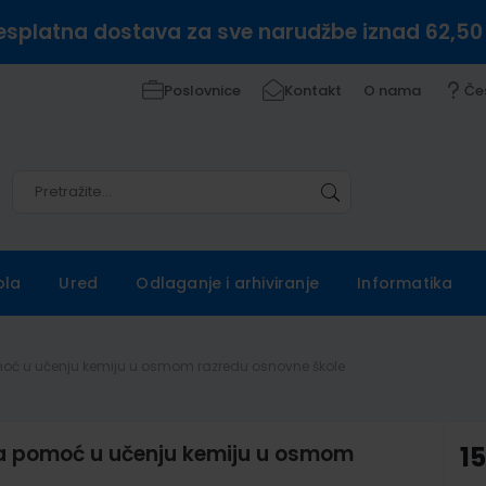
esplatna dostava za sve narudžbe iznad 62,50
Poslovnice
Kontakt
O nama
Če
Pretražite
Pretražite
ola
Ured
Odlaganje i arhiviranje
Informatika
omoć u učenju kemiju u osmom razredu osnovne škole
 za pomoć u učenju kemiju u osmom
1