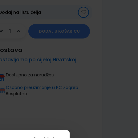
Dodaj na listu želja
DODAJ U KOŠARICU
ostava
ostavljamo po cijeloj Hrvatskoj
Dostupno za narudžbu
Osobno preuzimanje u PC Zagreb
Besplatno