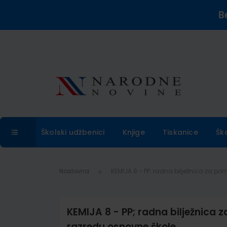
B
Školski udžbenici
Knjige
Tiskanice
Šk
Naslovna
KEMIJA 8 - PP; radna bilježnica za p
KEMIJA 8 - PP; radna bilježnica
razredu osnovne škole