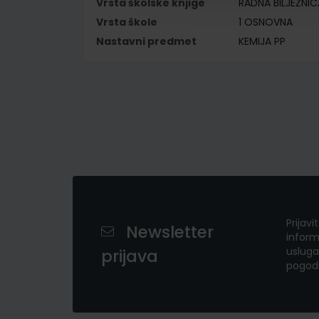
Vrsta školske knjige
RADNA BILJEŽNIC
Vrsta škole
1 OSNOVNA
Nastavni predmet
KEMIJA PP
Prijavi
Newsletter
inform
usluga
prijava
pogod