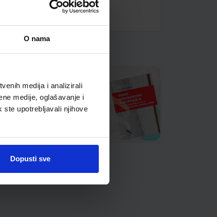
O nama
enih medija i analizirali
ene medije, oglašavanje i
k ste upotrebljavali njihove
Dopusti sve