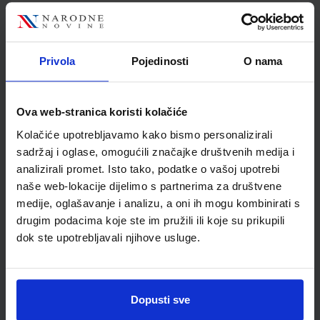
Šifra proizvoda
569606
Jedinična mjera
kom
Nakladnik
ELEMENT d.o.o.
Privola
Pojedinosti
O nama
Autor
Antonija Capan
Školski razred
08 8.RAZRED OŠ
Vrsta školske knjige
RADNA BILJEŽNICA
Ova web-stranica koristi kolačiće
Vrsta škole
1 OSNOVNA
Kolačiće upotrebljavamo kako bismo personalizirali
Nastavni predmet
MATEMATIKA PP
sadržaj i oglase, omogućili značajke društvenih medija i
analizirali promet. Isto tako, podatke o vašoj upotrebi
naše web-lokacije dijelimo s partnerima za društvene
medije, oglašavanje i analizu, a oni ih mogu kombinirati s
drugim podacima koje ste im pružili ili koje su prikupili
dok ste upotrebljavali njihove usluge.
Dopusti sve