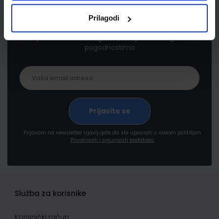
Newsletter prijava
Prilagodi
Prijavite se kako bi primali informacije o novim
proizvodima i uslugama, akcijama i drugim
pogodnostima
Prijavom na newsletter izjavljujete da ste upoznati s našom politikom
Privatnosti i sigurnosti podataka
Služba za korisnike
Korisnički račun