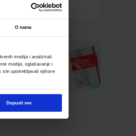
O nama
enih medija i analizirali
ene medije, oglašavanje i
k ste upotrebljavali njihove
Dopusti sve