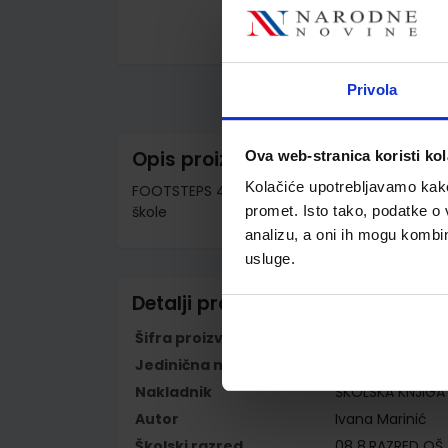
Skip
to
the
Privola
beginning
of
the
images
Opis proizvoda
Ova web-stranica koristi kol
gallery
Kolačiće upotrebljavamo kako 
FOOTSTEPS 4 - PP; radna bilježnica za pomo
škole
promet. Isto tako, podatke o 
analizu, a oni ih mogu kombini
usluge.
Detalji proizvoda
Šifra proizvoda
569503
Jedinična mjera
kom
Nakladnik
ŠKOLSKA KNJIGA 
Autor
Ivana Marinić
Školski razred
08 8.RAZRED OŠ