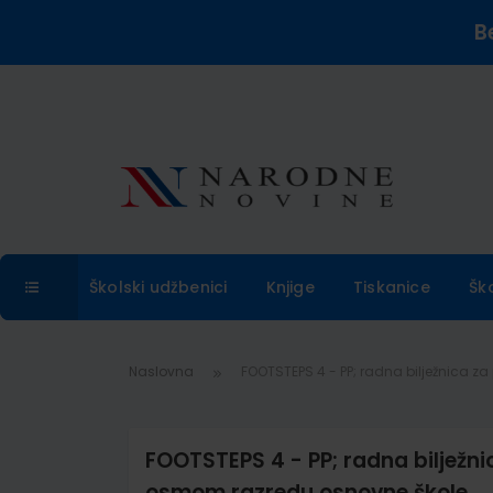
B
Školski udžbenici
Knjige
Tiskanice
Šk
Naslovna
FOOTSTEPS 4 - PP; radna bilježnica 
FOOTSTEPS 4 - PP; radna bilježni
osmom razredu osnovne škole