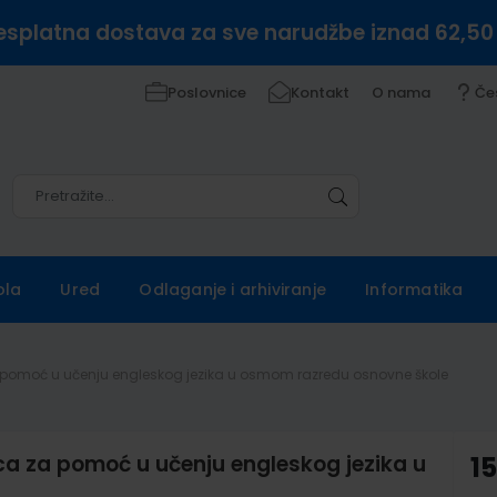
esplatna dostava za sve narudžbe iznad 62,50
Poslovnice
Kontakt
O nama
Če
Pretražite
Pretražite
ola
Ured
Odlaganje i arhiviranje
Informatika
za pomoć u učenju engleskog jezika u osmom razredu osnovne škole
ca za pomoć u učenju engleskog jezika u
1