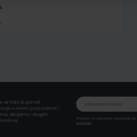
A
P
te se kako bi primali
acije o novim proizvodima i
ma, akcijama i drugim
Prijavom na newsletter izjavljujete d
nostima
podataka