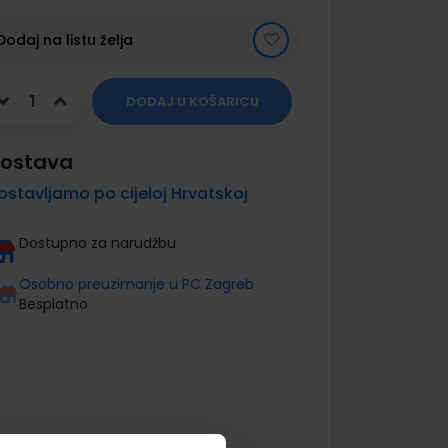
Dodaj na listu želja
DODAJ U KOŠARICU
ostava
ostavljamo po cijeloj Hrvatskoj
Dostupno za narudžbu
Osobno preuzimanje u PC Zagreb
Besplatno