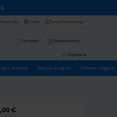
 €
sta pitanja
Vodiči
Preuzmite kataloge
Lista želja
Moja košarica
Prijavite se
Igra i kreativa
Darovni program
Čišćenje i higijena
5,00 €