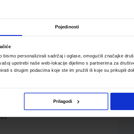
Pojedinosti
ačiće
bismo personalizirali sadržaj i oglase, omogućili značajke društv
ć u učenju engleskog jezika u osmom razredu osnovne
vašoj upotrebi naše web-lokacije dijelimo s partnerima za društv
rati s drugim podacima koje ste im pružili ili koje su prikupili do
Prilagodi
d.d.