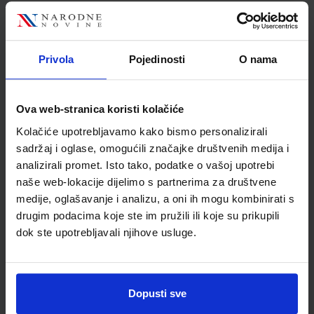
Nakladnik
ŠKOLSKA KNJIGA d.d.
Autor
Sanja Martinko Tanja
Ćulibrk
Privola
Pojedinosti
O nama
Školski razred
08 8.RAZRED OŠ
Vrsta školske knjige
UDŽBENIK
Vrsta škole
1 OSNOVNA
Ova web-stranica koristi kolačiće
Nastavni predmet
FIZIKA PP
Kolačiće upotrebljavamo kako bismo personalizirali
Reg br min
7959
sadržaj i oglase, omogućili značajke društvenih medija i
analizirali promet. Isto tako, podatke o vašoj upotrebi
naše web-lokacije dijelimo s partnerima za društvene
medije, oglašavanje i analizu, a oni ih mogu kombinirati s
drugim podacima koje ste im pružili ili koje su prikupili
dok ste upotrebljavali njihove usluge.
Dopusti sve