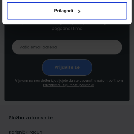
Newsletter prijava
Prilagodi
Prijavite se kako bi primali informacije o novim
proizvodima i uslugama, akcijama i drugim
pogodnostima
Prijavom na newsletter izjavljujete da ste upoznati s našom politikom
Privatnosti i sigurnosti podataka
Služba za korisnike
Korisnički račun