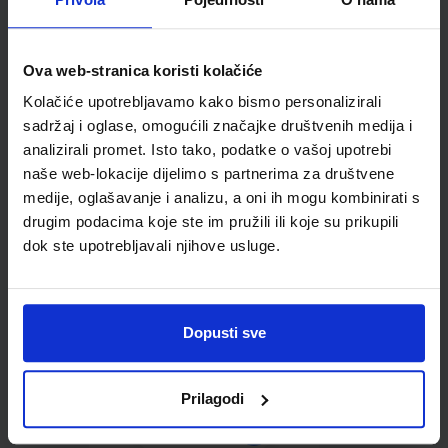
Kupci najčešće biraju..
Ova web-stranica koristi kolačiće
Kolačiće upotrebljavamo kako bismo personalizirali
Omot PVC za školske
sadržaj i oglase, omogućili značajke društvenih medija i
udžbenike; dimenzije
analizirali promet. Isto tako, podatke o vašoj upotrebi
436x272; tip 179
naše web-lokacije dijelimo s partnerima za društvene
medije, oglašavanje i analizu, a oni ih mogu kombinirati s
drugim podacima koje ste im pružili ili koje su prikupili
dok ste upotrebljavali njihove usluge.
Dopusti sve
0,85 €
Prilagodi