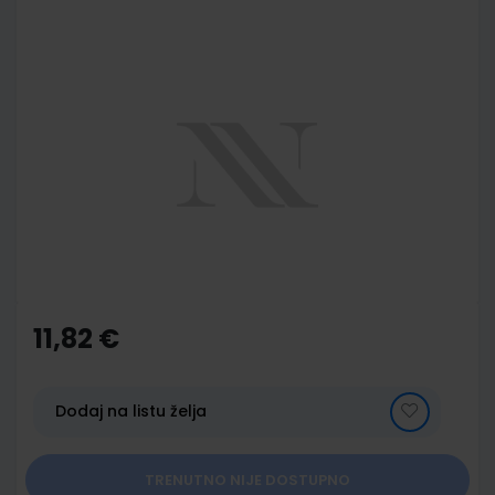
Skip
to
the
end
of
the
images
gallery
Skip
to
the
11,82 €
beginning
of
the
images
Dodaj na listu želja
gallery
TRENUTNO NIJE DOSTUPNO