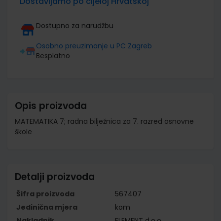
Dostavljamo po cijeloj Hrvatskoj
Dostupno za narudžbu
Osobno preuzimanje u PC Zagreb
Besplatno
Opis proizvoda
MATEMATIKA 7; radna bilježnica za 7. razred osnovne
škole
Detalji proizvoda
Šifra proizvoda
567407
Jedinična mjera
kom
Nakladnik
ELEMENT d.o.o.