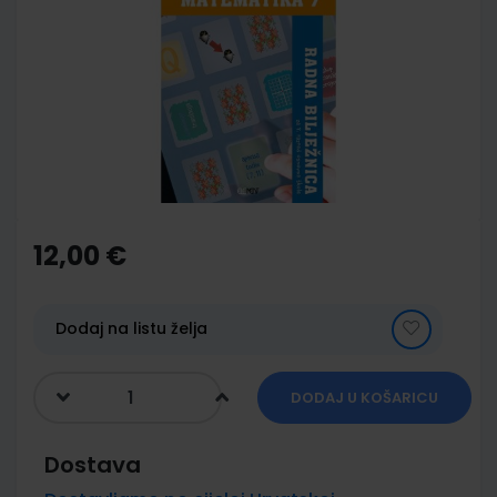
end
of
the
images
gallery
Skip
to
the
12,00 €
beginning
of
the
images
Dodaj na listu želja
gallery
DODAJ U KOŠARICU
Dostava