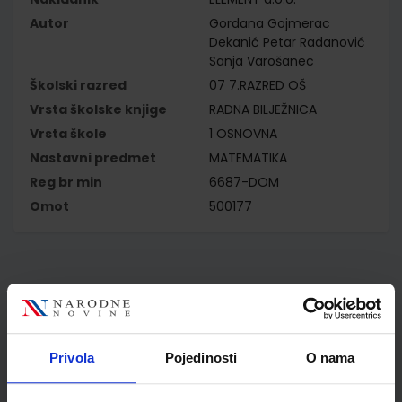
Autor
Gordana Gojmerac
Dekanić Petar Radanović
Sanja Varošanec
Školski razred
07 7.RAZRED OŠ
Vrsta školske knjige
RADNA BILJEŽNICA
Vrsta škole
1 OSNOVNA
Nastavni predmet
MATEMATIKA
Reg br min
6687-DOM
Omot
500177
Kupci najčešće biraju..
Privola
Pojedinosti
O nama