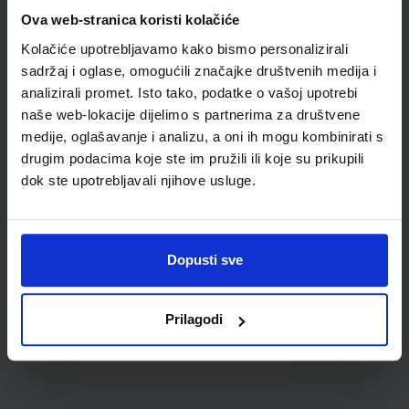
Omot PVC za školske
Ova web-stranica koristi kolačiće
udžbenike; dimenzije
Kolačiće upotrebljavamo kako bismo personalizirali
431x287; tip 177
sadržaj i oglase, omogućili značajke društvenih medija i
analizirali promet. Isto tako, podatke o vašoj upotrebi
naše web-lokacije dijelimo s partnerima za društvene
medije, oglašavanje i analizu, a oni ih mogu kombinirati s
drugim podacima koje ste im pružili ili koje su prikupili
dok ste upotrebljavali njihove usluge.
0,85 €
Dopusti sve
Prilagodi