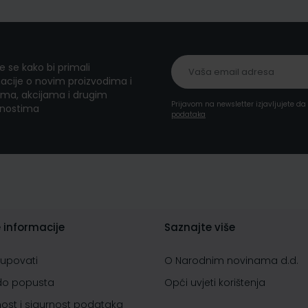
te se kako bi primali
acije o novim proizvodima i
ma, akcijama i drugim
Prijavom na newsletter izjavljujete d
nostima
podataka
 informacije
Saznajte više
kupovati
O Narodnim novinama d.d.
do popusta
Opći uvjeti korištenja
nost i sigurnost podataka