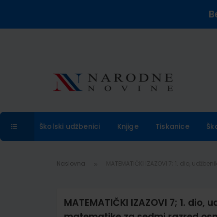
B
Školski udžbenici
Knjige
Tiskanice
Šk
Naslovna
MATEMATIČKI IZAZOVI 7; 1. dio, udžbe
MATEMATIČKI IZAZOVI 7; 1. dio, u
matematike za sedmi razred osn