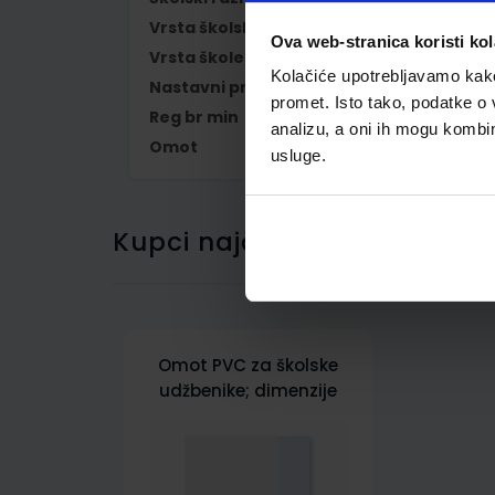
Vrsta školske knjige
UDŽBENIK
Ova web-stranica koristi kol
Vrsta škole
1 OSNOVNA
Kolačiće upotrebljavamo kako 
Nastavni predmet
MATEMATIKA
promet. Isto tako, podatke o 
Reg br min
6527
analizu, a oni ih mogu kombini
Omot
500179
usluge.
Kupci najčešće biraju..
Omot PVC za školske
udžbenike; dimenzije
436x272; tip 179