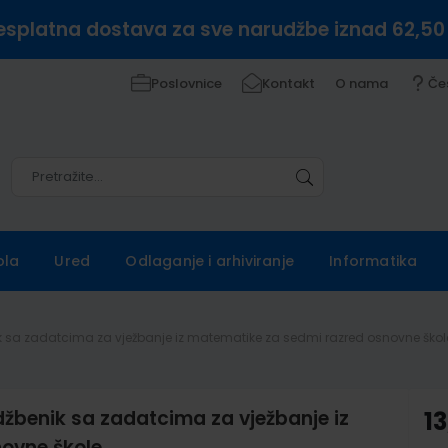
esplatna dostava za sve narudžbe iznad 62,50
Poslovnice
Kontakt
O nama
Če
Pretražite
Pretražite
ola
Ured
Odlaganje i arhiviranje
Informatika
nik sa zadatcima za vježbanje iz matematike za sedmi razred osnovne škol
džbenik sa zadatcima za vježbanje iz
13
ovne škole