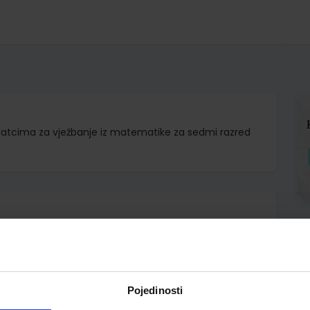
adatcima za vježbanje iz matematike za sedmi razred
jko Bošnjak Boris Čulina Niko Grgić
Pojedinosti