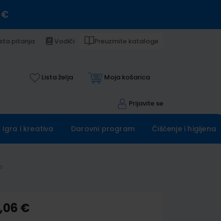
 €
sta pitanja
Vodiči
Preuzmite kataloge
Lista želja
Moja košarica
Prijavite se
Igra i kreativa
Darovni program
Čišćenje i higijena
e
,06 €