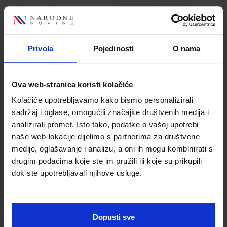
Nakladnik
MEDICINSKA NAKLADA
d.o.o.
Autor
Nataša Kovačić Ivan
Krešimir Lukić
Privola
Pojedinosti
O nama
Školski razred
10 1.RAZRED SŠ
Vrsta školske knjige
UDŽBENIK
Vrsta škole
3 STRUKOVNA
Ova web-stranica koristi kolačiće
Nastavni predmet
ZDRAVST. I MED.ŠKOLE
Kolačiće upotrebljavamo kako bismo personalizirali
Reg br min
1342
sadržaj i oglase, omogućili značajke društvenih medija i
analizirali promet. Isto tako, podatke o vašoj upotrebi
naše web-lokacije dijelimo s partnerima za društvene
medije, oglašavanje i analizu, a oni ih mogu kombinirati s
drugim podacima koje ste im pružili ili koje su prikupili
dok ste upotrebljavali njihove usluge.
Dopusti sve