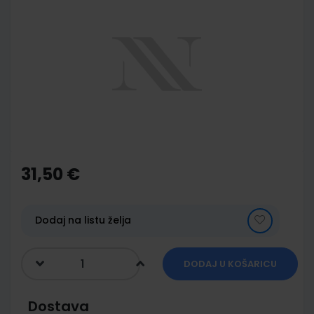
to
the
end
of
the
images
gallery
Skip
to
the
31,50 €
beginning
of
the
images
Dodaj na listu želja
gallery
DODAJ U KOŠARICU
Dostava