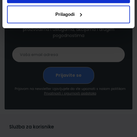
Newsletter prijava
Prilagodi
Prijavite se kako bi primali informacije o novim
proizvodima i uslugama, akcijama i drugim
pogodnostima
Prijavom na newsletter izjavljujete da ste upoznati s našom politikom
Privatnosti i sigurnosti podataka
Služba za korisnike