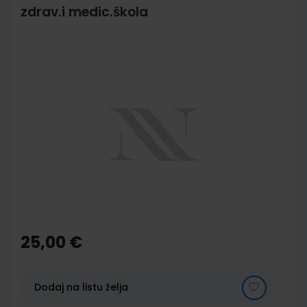
zdrav.i medic.škola
Skip
to
the
end
of
the
images
gallery
Skip
to
the
25,00 €
beginning
of
the
images
Dodaj na listu želja
gallery