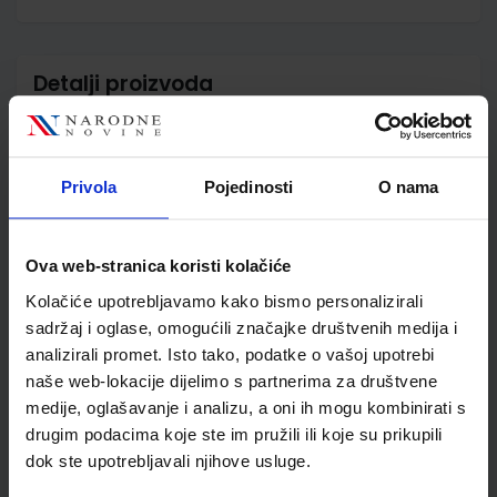
Detalji proizvoda
Šifra proizvoda
556449
Jedinična mjera
kom
Nakladnik
MEDICINSKA NAKLADA
Privola
Pojedinosti
O nama
d.o.o.
Autor
Danijela Paškov Sandra
Samošćanec
Ova web-stranica koristi kolačiće
Školski razred
40 4.RAZRED SŠ
Kolačiće upotrebljavamo kako bismo personalizirali
Vrsta školske knjige
UDŽBENIK
sadržaj i oglase, omogućili značajke društvenih medija i
Vrsta škole
3 STRUKOVNA
analizirali promet. Isto tako, podatke o vašoj upotrebi
Nastavni predmet
ZDRAVST. I MED.ŠKOLE
naše web-lokacije dijelimo s partnerima za društvene
Reg br min
6357
medije, oglašavanje i analizu, a oni ih mogu kombinirati s
drugim podacima koje ste im pružili ili koje su prikupili
dok ste upotrebljavali njihove usluge.