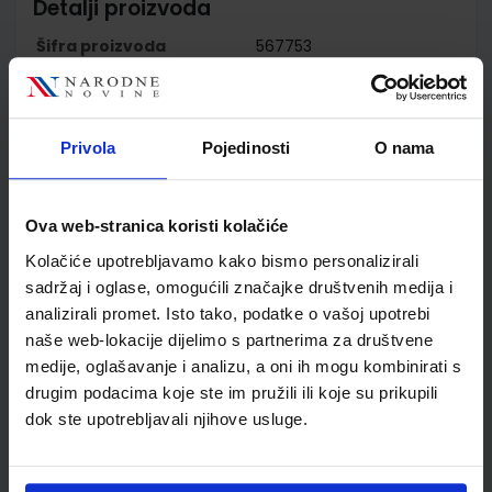
Detalji proizvoda
Šifra proizvoda
567753
Jedinična mjera
kom
Nakladnik
MEDICINSKA NAKLADA
d.o.o.
Privola
Pojedinosti
O nama
Autor
Jasna Čerkez Habek i
suradnici
Školski razred
50 5.RAZRED SŠ
Ova web-stranica koristi kolačiće
Vrsta školske knjige
UDŽBENIK
Kolačiće upotrebljavamo kako bismo personalizirali
Vrsta škole
3 STRUKOVNA
sadržaj i oglase, omogućili značajke društvenih medija i
Nastavni predmet
ZDRAVST. I MED.ŠKOLE
analizirali promet. Isto tako, podatke o vašoj upotrebi
Reg br min
6703
naše web-lokacije dijelimo s partnerima za društvene
medije, oglašavanje i analizu, a oni ih mogu kombinirati s
drugim podacima koje ste im pružili ili koje su prikupili
dok ste upotrebljavali njihove usluge.