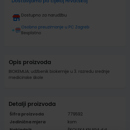
Dostavljamo po cijeloj Hrvatskoj
Dostupno za narudžbu
Osobno preuzimanje u PC Zagreb
Besplatno
Opis proizvoda
BIOKEMIJA; udžbenik biokemije u 3. razredu srednje
medicinske škole
Detalji proizvoda
Šifra proizvoda
779592
Jedinična mjera
kom
Nakladnik
ŠKOLSKA KNJIGA d.d.