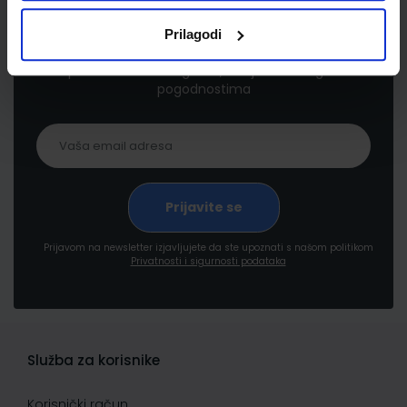
Newsletter prijava
Prilagodi
Prijavite se kako bi primali informacije o novim
proizvodima i uslugama, akcijama i drugim
pogodnostima
Prijavom na newsletter izjavljujete da ste upoznati s našom politikom
Privatnosti i sigurnosti podataka
Služba za korisnike
Korisnički račun