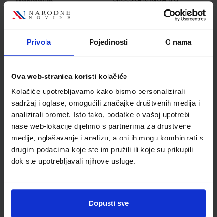
Autor
Weygand Đurašević
Petrović-Peroković
Verbanac
Privola
Pojedinosti
O nama
Školski razred
30 3.RAZRED SŠ
Vrsta školske knjige
UDŽBENIK
Vrsta škole
3 STRUKOVNA
Ova web-stranica koristi kolačiće
Nastavni predmet
ZDRAVST. I MED.ŠKOLE
Kolačiće upotrebljavamo kako bismo personalizirali
Reg br min
5445
sadržaj i oglase, omogućili značajke društvenih medija i
analizirali promet. Isto tako, podatke o vašoj upotrebi
naše web-lokacije dijelimo s partnerima za društvene
medije, oglašavanje i analizu, a oni ih mogu kombinirati s
drugim podacima koje ste im pružili ili koje su prikupili
dok ste upotrebljavali njihove usluge.
Dopusti sve