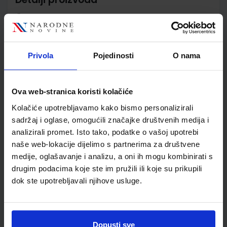
Šifra proizvoda
556454
Jedinična mjera
kom
Nakladnik
ŠKOLSKA KNJIGA d.d.
Privola
Pojedinosti
O nama
Autor
Višnja Pranjić
Školski razred
30 3.RAZRED SŠ
Vrsta školske knjige
UDŽBENIK
Ova web-stranica koristi kolačiće
Vrsta škole
3 STRUKOVNA
Kolačiće upotrebljavamo kako bismo personalizirali
Nastavni predmet
ZDRAVST. I MED.ŠKOLE
sadržaj i oglase, omogućili značajke društvenih medija i
Reg br min
6359
analizirali promet. Isto tako, podatke o vašoj upotrebi
naše web-lokacije dijelimo s partnerima za društvene
medije, oglašavanje i analizu, a oni ih mogu kombinirati s
drugim podacima koje ste im pružili ili koje su prikupili
dok ste upotrebljavali njihove usluge.
Dopusti sve