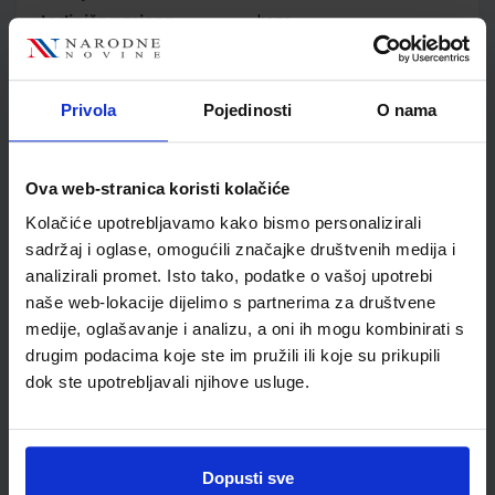
Jedinična mjera
kom
Nakladnik
MEDICINSKA NAKLADA
d.o.o.
Autor
Nena Tomić-Solar
Privola
Pojedinosti
O nama
Školski razred
10 1.RAZRED SŠ
Vrsta školske knjige
UDŽBENIK
Ova web-stranica koristi kolačiće
Vrsta škole
3 STRUKOVNA
Nastavni predmet
ZDRAVST. I MED.ŠKOLE
Kolačiće upotrebljavamo kako bismo personalizirali
sadržaj i oglase, omogućili značajke društvenih medija i
Reg br min
1373
analizirali promet. Isto tako, podatke o vašoj upotrebi
naše web-lokacije dijelimo s partnerima za društvene
medije, oglašavanje i analizu, a oni ih mogu kombinirati s
drugim podacima koje ste im pružili ili koje su prikupili
dok ste upotrebljavali njihove usluge.
Dopusti sve