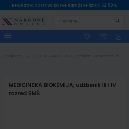
Besplatna dostava za sve narudžbe iznad 62,50 €
Pretra
Naslovna
MEDICINSKA BIOKEMIJA; udžbenik III i IV razred SMŠ
MEDICINSKA BIOKEMIJA; udžbenik III i IV
razred SMŠ
Skip
to
the
end