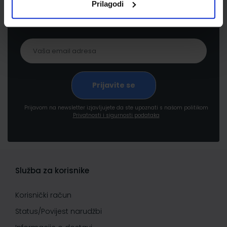
Prilagodi
proizvodima i uslugama, akcijama i drugim
pogodnostima
Prijavom na newsletter izjavljujete da ste upoznati s našom politikom
Privatnosti i sigurnosti podataka
Služba za korisnike
Korisnički račun
Status/Povijest narudžbi