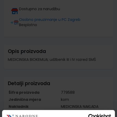
Dostupno za narudžbu
Osobno preuzimanje u PC Zagreb
Besplatno
Opis proizvoda
MEDICINSKA BIOKEMIJA; udžbenik III i IV razred SMŠ
Detalji proizvoda
Šifra proizvoda
779588
Jedinična mjera
kom
Nakladnik
MEDICINSKA NAKLADA
d.o.o.