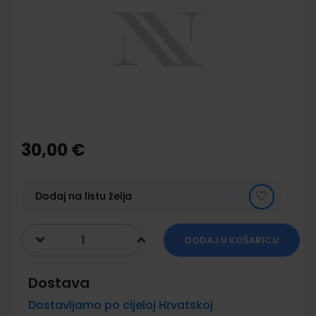
of
the
images
gallery
Skip
to
the
30,00 €
beginning
of
the
images
Dodaj na listu želja
gallery
DODAJ U KOŠARICU
Dostava
Dostavljamo po cijeloj Hrvatskoj