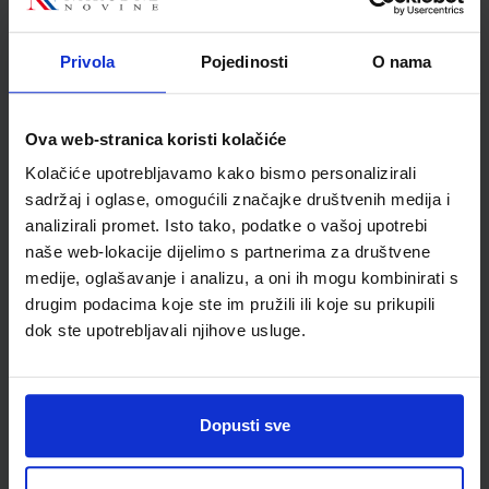
Autor
Ljerka Išgum Vorgić
Školski razred
80 VIŠE RAZREDA SŠ
Privola
Pojedinosti
O nama
Vrsta školske knjige
UDŽBENIK
Vrsta škole
3 STRUKOVNA
Nastavni predmet
ZDRAVST. I MED.ŠKOLE
Ova web-stranica koristi kolačiće
Reg br min
7987
Kolačiće upotrebljavamo kako bismo personalizirali
sadržaj i oglase, omogućili značajke društvenih medija i
analizirali promet. Isto tako, podatke o vašoj upotrebi
naše web-lokacije dijelimo s partnerima za društvene
medije, oglašavanje i analizu, a oni ih mogu kombinirati s
drugim podacima koje ste im pružili ili koje su prikupili
dok ste upotrebljavali njihove usluge.
Dopusti sve
Newsletter prijava
Prijavite se kako bi primali informacije o novim