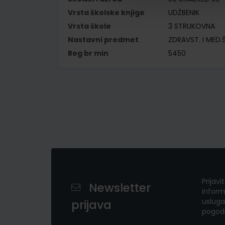
Vrsta školske knjige
UDŽBENIK
Vrsta škole
3 STRUKOVNA
Nastavni predmet
ZDRAVST. I MED.
Reg br min
5450
Prijavi
Newsletter
inform
usluga
prijava
pogod