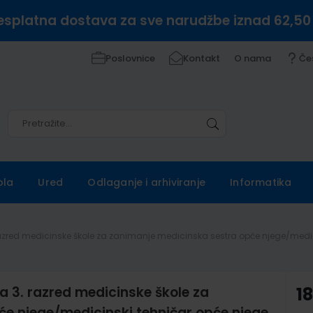
esplatna dostava za sve narudžbe iznad 62,50
Poslovnice
Kontakt
O nama
Če
Pretražite
Pretražite
ola
Ured
Odlaganje i arhiviranje
Informatika
razred medicinske škole za zanimanje medicinska sestra opće njege/medic
a 3. razred medicinske škole za
18
e njege/medicinski tehničar opće njege