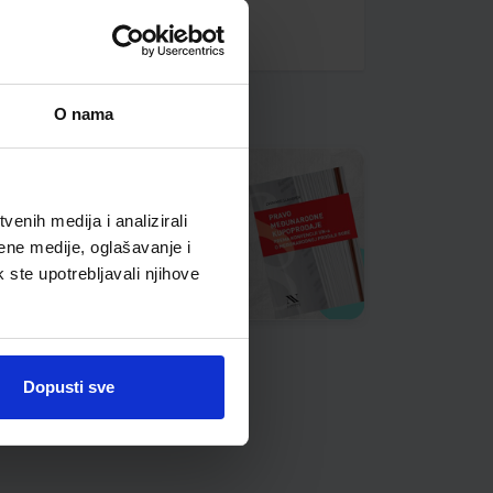
O nama
enih medija i analizirali
ene medije, oglašavanje i
k ste upotrebljavali njihove
Dopusti sve