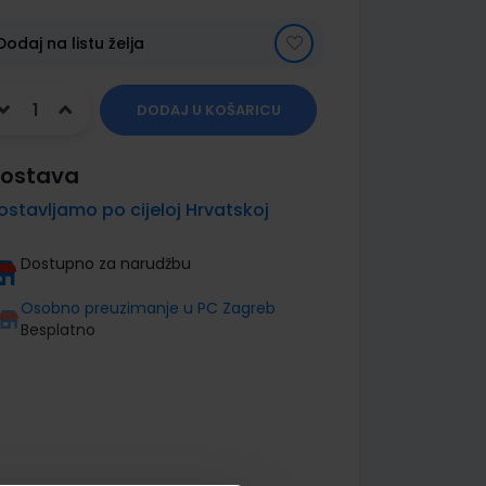
Dodaj na listu želja
DODAJ U KOŠARICU
ostava
ostavljamo po cijeloj Hrvatskoj
Dostupno za narudžbu
Osobno preuzimanje u PC Zagreb
Besplatno