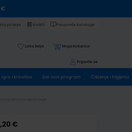
 €
sta pitanja
Vodiči
Preuzmite kataloge
Lista želja
Moja košarica
Prijavite se
Igra i kreativa
Darovni program
Čišćenje i higijena
inski tehničar opće njege
,20 €