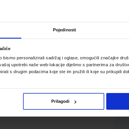
Pojedinosti
ačiće
edicinske škole za zanimanje medicinska sestra opće
bismo personalizirali sadržaj i oglase, omogućili značajke društv
vašoj upotrebi naše web-lokacije dijelimo s partnerima za društv
rati s drugim podacima koje ste im pružili ili koje su prikupili do
Prilagodi
d.d.