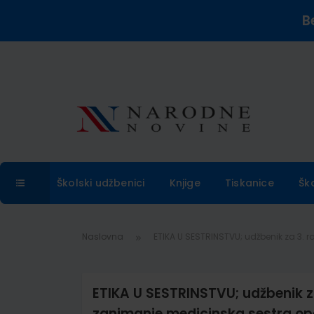
B
Školski udžbenici
Knjige
Tiskanice
Šk
Naslovna
ETIKA U SESTRINSTVU; udžbenik za 3. 
ETIKA U SESTRINSTVU; udžbenik z
zanimanje medicinska sestra opć