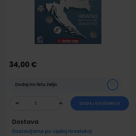
of
the
images
gallery
Skip
to
the
34,00 €
beginning
of
the
images
Dodaj na listu želja
gallery
DODAJ U KOŠARICU
Dostava
Dostavljamo po cijeloj Hrvatskoj