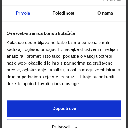
Školski razred
NN VIŠE RAZREDA OŠ
Vrsta školske knjige
POVIJESNI ATLAS
Privola
Pojedinosti
O nama
Vrsta škole
1 OSNOVNA
Nastavni predmet
POVIJEST
Ova web-stranica koristi kolačiće
Reg br min
4779
Kolačiće upotrebljavamo kako bismo personalizirali
sadržaj i oglase, omogućili značajke društvenih medija i
analizirali promet. Isto tako, podatke o vašoj upotrebi
naše web-lokacije dijelimo s partnerima za društvene
medije, oglašavanje i analizu, a oni ih mogu kombinirati s
drugim podacima koje ste im pružili ili koje su prikupili
dok ste upotrebljavali njihove usluge.
Newsletter prijava
Dopusti sve
Prijavite se kako bi primali informacije o novim
proizvodima i uslugama, akcijama i drugim
Prilagodi