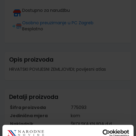
Dostupno za narudžbu
Osobno preuzimanje u PC Zagreb
Besplatno
Opis proizvoda
HRVATSKI POVIJESNI ZEMLJOVIDI; povijesni atlas
Detalji proizvoda
Šifra proizvoda
775093
Jedinična mjera
kom
Nakladnik
ŠKOLSKA KNJIGA d.d.
Autor
skupina autora