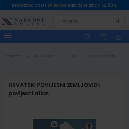
Besplatna dostava za sve narudžbe iznad 62,50 €
Pretra
Naslovna
HRVATSKI POVIJESNI ZEMLJOVIDI; povijesni atlas
HRVATSKI POVIJESNI ZEMLJOVIDI;
povijesni atlas
Skip
to
the
end