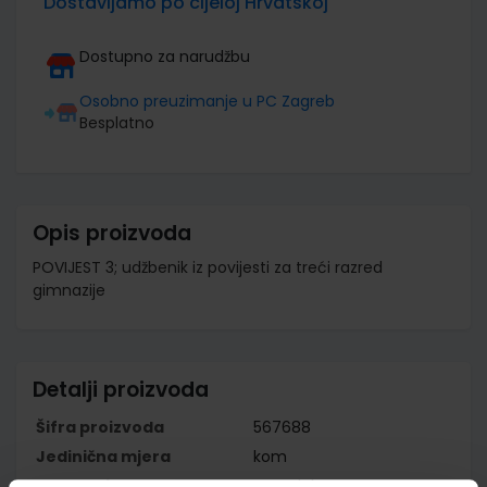
Dostavljamo po cijeloj Hrvatskoj
Dostupno za narudžbu
Osobno preuzimanje u PC Zagreb
Besplatno
Opis proizvoda
POVIJEST 3; udžbenik iz povijesti za treći razred
gimnazije
Detalji proizvoda
Šifra proizvoda
567688
Jedinična mjera
kom
Nakladnik
ALFA d.d.