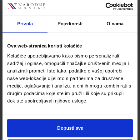
Autor
Maja Katušić Stipe Ledić
Ivan Dukić Miroslav Šašić
Školski razred
30 3.RAZRED SŠ
Privola
Pojedinosti
O nama
Vrsta školske knjige
UDŽBENIK
Vrsta škole
2 GIMNAZIJA
Ova web-stranica koristi kolačiće
Nastavni predmet
POVIJEST
Kolačiće upotrebljavamo kako bismo personalizirali
Reg br min
6558
sadržaj i oglase, omogućili značajke društvenih medija i
analizirali promet. Isto tako, podatke o vašoj upotrebi
naše web-lokacije dijelimo s partnerima za društvene
medije, oglašavanje i analizu, a oni ih mogu kombinirati s
drugim podacima koje ste im pružili ili koje su prikupili
dok ste upotrebljavali njihove usluge.
Dopusti sve
Newsletter prijava