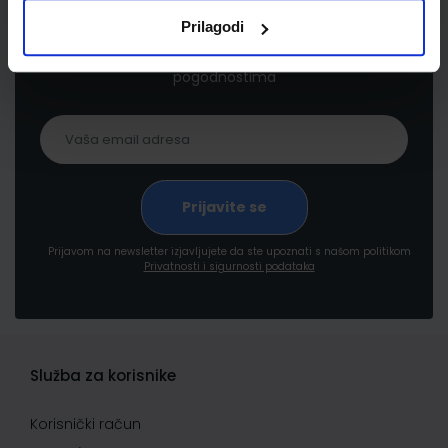
Prilagodi
Prijavite se kako bi primali informacije o novim
proizvodima i uslugama, akcijama i drugim
pogodnostima
Prijavom na newsletter izjavljujete da ste upoznati s našom politikom
Privatnosti i sigurnosti podataka
Služba za korisnike
Korisnički račun