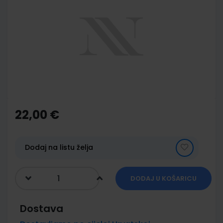
end
of
the
images
gallery
Skip
to
the
22,00 €
beginning
of
the
images
Dodaj na listu želja
gallery
DODAJ U KOŠARICU
Dostava