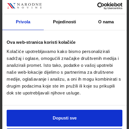
Autor
Mirela Caput Karolina
Ujaković Svjetlana Vorel
Školski razred
10 1.RAZRED SŠ
Privola
Pojedinosti
O nama
Vrsta školske knjige
UDŽBENIK
Vrsta škole
2 GIMNAZIJA
Ova web-stranica koristi kolačiće
Nastavni predmet
POVIJEST
Kolačiće upotrebljavamo kako bismo personalizirali
Reg br min
6472
sadržaj i oglase, omogućili značajke društvenih medija i
analizirali promet. Isto tako, podatke o vašoj upotrebi
naše web-lokacije dijelimo s partnerima za društvene
medije, oglašavanje i analizu, a oni ih mogu kombinirati s
drugim podacima koje ste im pružili ili koje su prikupili
dok ste upotrebljavali njihove usluge.
Dopusti sve
Newsletter prijava