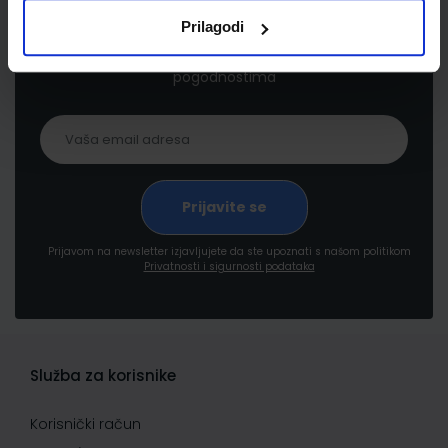
Prilagodi
Prijavite se kako bi primali informacije o novim
proizvodima i uslugama, akcijama i drugim
pogodnostima
Prijavom na newsletter izjavljujete da ste upoznati s našom politikom
Privatnosti i sigurnosti podataka
Služba za korisnike
Korisnički račun