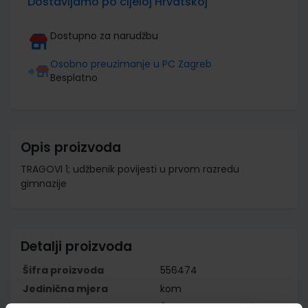
Dostavljamo po cijeloj Hrvatskoj
Dostupno za narudžbu
Osobno preuzimanje u PC Zagreb
Besplatno
Opis proizvoda
TRAGOVI 1; udžbenik povijesti u prvom razredu
gimnazije
Detalji proizvoda
Šifra proizvoda
556474
Jedinična mjera
kom
Nakladnik
ŠKOLSKA KNJIGA d.d.