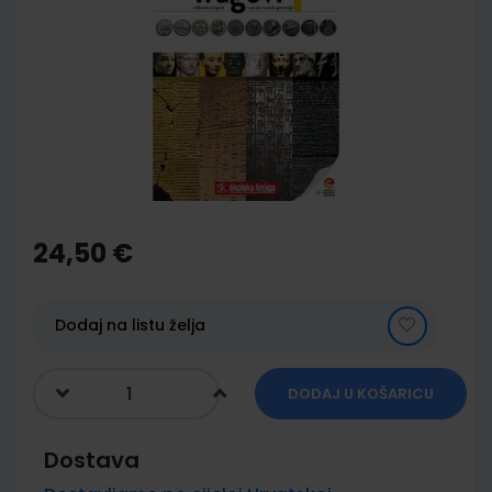
end
of
the
images
gallery
Skip
to
the
24,50 €
beginning
of
the
images
Dodaj na listu želja
gallery
DODAJ U KOŠARICU
Dostava