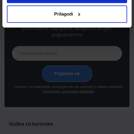
Newsletter prijava
Prilagodi
Prijavite se kako bi primali informacije o novim
proizvodima i uslugama, akcijama i drugim
pogodnostima
Prijavom na newsletter izjavljujete da ste upoznati s našom politikom
Privatnosti i sigurnosti podataka
Služba za korisnike