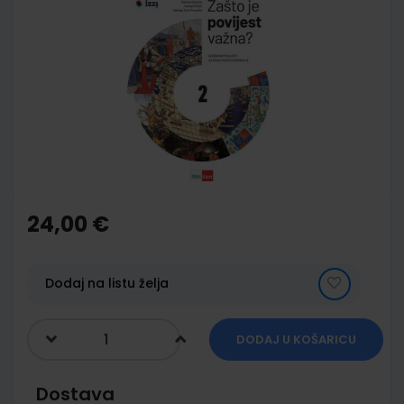
to
the
end
of
the
images
gallery
Skip
to
the
24,00 €
beginning
of
the
images
Dodaj na listu želja
gallery
DODAJ U KOŠARICU
Dostava