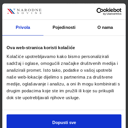
Nakladnik
PROFIL KLETT d.o.o.
Autor
Martina Glučina Vedran
Ristić Valerija Turk
Presečki
Privola
Pojedinosti
O nama
Školski razred
20 2.RAZRED SŠ
Vrsta školske knjige
UDŽBENIK
Vrsta škole
2 GIMNAZIJA
Ova web-stranica koristi kolačiće
Nastavni predmet
POVIJEST
Kolačiće upotrebljavamo kako bismo personalizirali
Reg br min
6940
sadržaj i oglase, omogućili značajke društvenih medija i
analizirali promet. Isto tako, podatke o vašoj upotrebi
naše web-lokacije dijelimo s partnerima za društvene
medije, oglašavanje i analizu, a oni ih mogu kombinirati s
drugim podacima koje ste im pružili ili koje su prikupili
dok ste upotrebljavali njihove usluge.
Dopusti sve