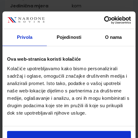
Jedinična mjera
kom
Nakladnik
MERIDIJANI OBRT ZA
IZDAVAČKU DJELAT.
Autor
M.Tomorad I.Malus
Tomorad Gračanin
Privola
Pojedinosti
O nama
Brković Bušljeta
Školski razred
10 1.RAZRED SŠ
Vrsta školske knjige
UDŽBENIK
Ova web-stranica koristi kolačiće
Vrsta škole
2 GIMNAZIJA
Kolačiće upotrebljavamo kako bismo personalizirali
Nastavni predmet
POVIJEST
sadržaj i oglase, omogućili značajke društvenih medija i
Reg br min
6470
analizirali promet. Isto tako, podatke o vašoj upotrebi
naše web-lokacije dijelimo s partnerima za društvene
medije, oglašavanje i analizu, a oni ih mogu kombinirati s
drugim podacima koje ste im pružili ili koje su prikupili
dok ste upotrebljavali njihove usluge.