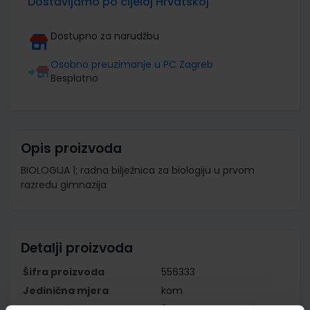
Dostavljamo po cijeloj Hrvatskoj
Dostupno za narudžbu
Osobno preuzimanje u PC Zagreb
Besplatno
Opis proizvoda
BIOLOGIJA 1; radna bilježnica za biologiju u prvom
razredu gimnazija
Detalji proizvoda
Šifra proizvoda
556333
Jedinična mjera
kom
Nakladnik
ŠKOLSKA KNJIGA d.d.