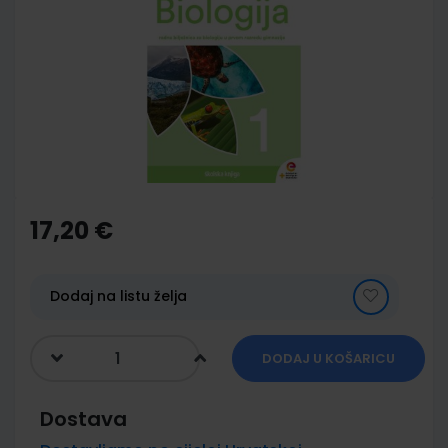
end
of
the
images
gallery
Skip
to
the
17,20 €
beginning
of
the
images
Dodaj na listu želja
gallery
DODAJ U KOŠARICU
Dostava