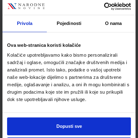
Autor
Damir Bendelja Žaklin
Lukša Martina Vidović
Školski razred
10 1.RAZRED SŠ
Privola
Pojedinosti
O nama
Vrsta školske knjige
RADNA BILJEŽNICA
Vrsta škole
4 GIMNAZIJA+STRUKOVN
Ova web-stranica koristi kolačiće
Nastavni predmet
BIOLOGIJA
Kolačiće upotrebljavamo kako bismo personalizirali
Reg br min
6166-DOM
sadržaj i oglase, omogućili značajke društvenih medija i
analizirali promet. Isto tako, podatke o vašoj upotrebi
naše web-lokacije dijelimo s partnerima za društvene
medije, oglašavanje i analizu, a oni ih mogu kombinirati s
drugim podacima koje ste im pružili ili koje su prikupili
dok ste upotrebljavali njihove usluge.
Dopusti sve
Newsletter prijava