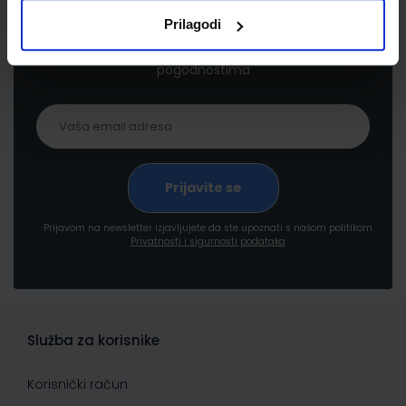
Prilagodi
Prijavite se kako bi primali informacije o novim
proizvodima i uslugama, akcijama i drugim
pogodnostima
Prijavom na newsletter izjavljujete da ste upoznati s našom politikom
Privatnosti i sigurnosti podataka
Služba za korisnike
Korisnički račun