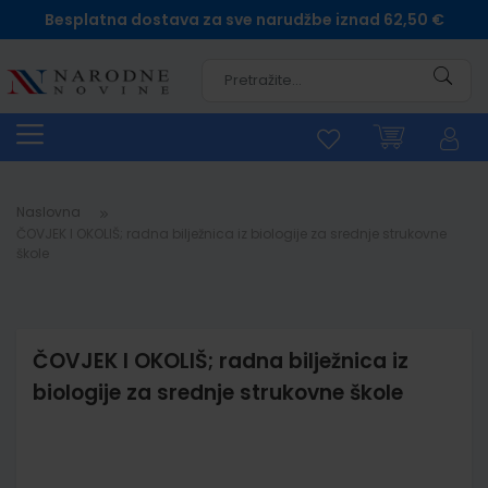
Besplatna dostava za sve narudžbe iznad 62,50 €
Pretra
Naslovna
ČOVJEK I OKOLIŠ; radna bilježnica iz biologije za srednje strukovne
škole
ČOVJEK I OKOLIŠ; radna bilježnica iz
biologije za srednje strukovne škole
Skip