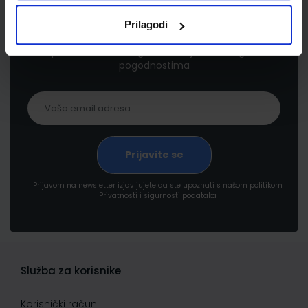
Newsletter prijava
Prilagodi
Prijavite se kako bi primali informacije o novim
proizvodima i uslugama, akcijama i drugim
pogodnostima
Prijavom na newsletter izjavljujete da ste upoznati s našom politikom
Privatnosti i sigurnosti podataka
Služba za korisnike
Korisnički račun