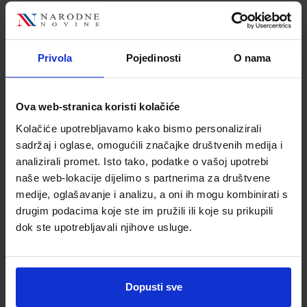
Nakladnik
PROFIL KLETT d.o.o.
Autor
Gorica Grozdanić Karlo
Horvatin Željko Krstanac
Privola
Pojedinosti
O nama
Školski razred
10 1.RAZRED SŠ
Vrsta školske knjige
RADNA BILJEŽNICA
Vrsta škole
3 STRUKOVNA
Ova web-stranica koristi kolačiće
Nastavni predmet
BIOLOGIJA
Kolačiće upotrebljavamo kako bismo personalizirali
Reg br min
8183-DOM
sadržaj i oglase, omogućili značajke društvenih medija i
analizirali promet. Isto tako, podatke o vašoj upotrebi
naše web-lokacije dijelimo s partnerima za društvene
medije, oglašavanje i analizu, a oni ih mogu kombinirati s
drugim podacima koje ste im pružili ili koje su prikupili
dok ste upotrebljavali njihove usluge.
Dopusti sve