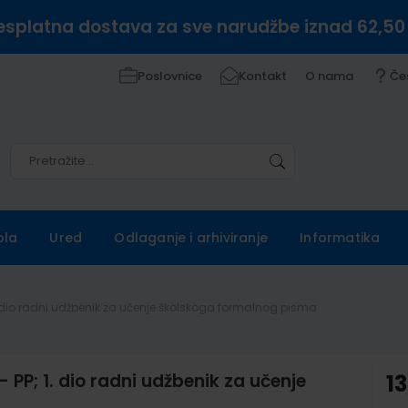
esplatna dostava za sve narudžbe iznad 62,50
Poslovnice
Kontakt
O nama
Če
Pretražite
Pretražite
ola
Ured
Odlaganje i arhiviranje
Informatika
1. dio radni udžbenik za učenje školskoga formalnog pisma
PP; 1. dio radni udžbenik za učenje
13