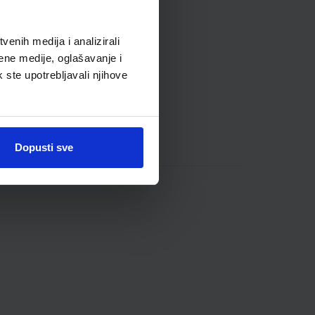
enih medija i analizirali
ene medije, oglašavanje i
k ste upotrebljavali njihove
Dopusti sve