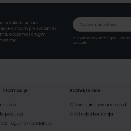
te se kako bi primali
acije o novim proizvodima i
ma, akcijama i drugim
Prijavom na newsletter izjavljujete d
nostima
podataka
 informacije
Saznajte više
kupovati
O Narodnim novinama d.d.
do popusta
Opći uvjeti korištenja
nost i sigurnost podataka