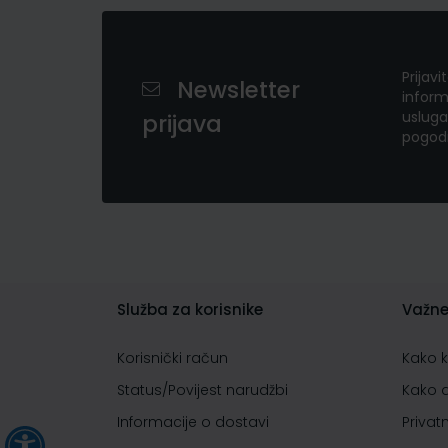
Prijavi
Newsletter
inform
usluga
prijava
pogod
Služba za korisnike
Važne
Korisnički račun
Kako 
Status/Povijest narudžbi
Kako 
Informacije o dostavi
Privat