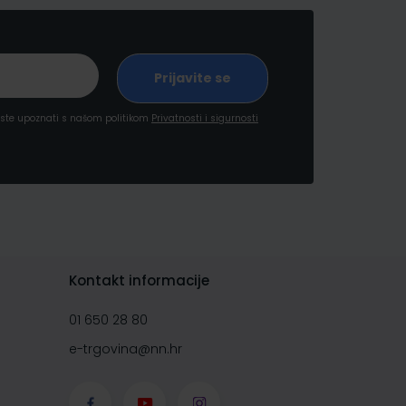
a ste upoznati s našom politikom
Privatnosti i sigurnosti
Kontakt informacije
01 650 28 80
e-trgovina@nn.hr