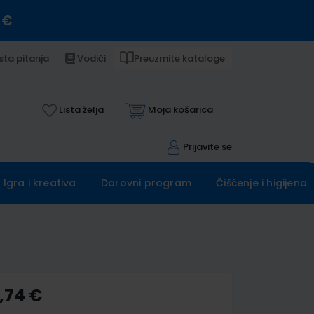
 €
sta pitanja
Vodiči
Preuzmite kataloge
Lista želja
Moja košarica
Prijavite se
Igra i kreativa
Darovni program
Čišćenje i higijena
,74 €