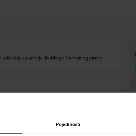
dni udžbenik za učenje školskoga formalnog pisma
o.
erak Perović Bursać
Pojedinosti