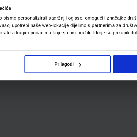
ačiće
P
bismo personalizirali sadržaj i oglase, omogućili značajke društv
vašoj upotrebi naše web-lokacije dijelimo s partnerima za društv
rati s drugim podacima koje ste im pružili ili koje su prikupili do
Prilagodi