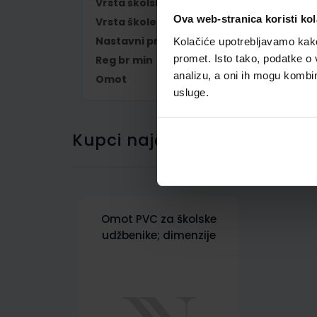
Vrsta školske knjige
UDŽBENIK
Ova web-stranica koristi kol
Vrsta škole
1 OSNOVNA
Nastavni predmet
HRVATSKI JEZIK P
Kolačiće upotrebljavamo kako 
promet. Isto tako, podatke o 
Reg br min
6034
analizu, a oni ih mogu kombini
Omot
500745
usluge.
Kupci najčešće biraju..
Omot PVC za školske
udžbenike; dimenzije
458x304; tip 745