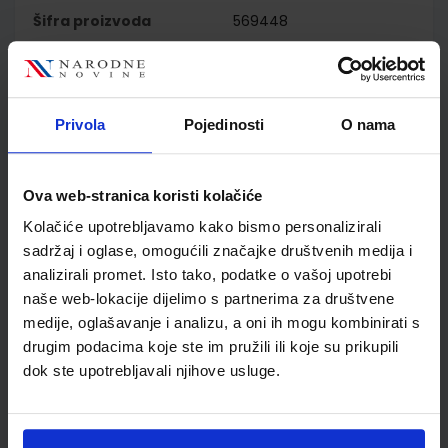
Šifra proizvoda
569448
Jedinična mjera
kom
Nakladnik
ŠKOLSKA KNJIGA d.d.
Autor
Maja Cindrić Irena
Mišurac Sandra Špika
Privola
Pojedinosti
O nama
Roberta Pezić
Školski razred
01 1.RAZRED OŠ
Ova web-stranica koristi kolačiće
Vrsta školske knjige
UDŽBENIK
Vrsta škole
1 OSNOVNA
Kolačiće upotrebljavamo kako bismo personalizirali
Nastavni predmet
MATEMATIKA PP
sadržaj i oglase, omogućili značajke društvenih medija i
analizirali promet. Isto tako, podatke o vašoj upotrebi
Reg br min
7645
naše web-lokacije dijelimo s partnerima za društvene
medije, oglašavanje i analizu, a oni ih mogu kombinirati s
drugim podacima koje ste im pružili ili koje su prikupili
dok ste upotrebljavali njihove usluge.