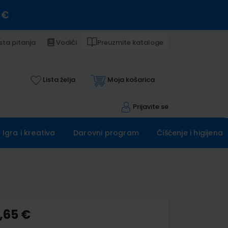
 €
sta pitanja
Vodiči
Preuzmite kataloge
Lista želja
Moja košarica
Prijavite se
Igra i kreativa
Darovni program
Čišćenje i higijena
,65 €