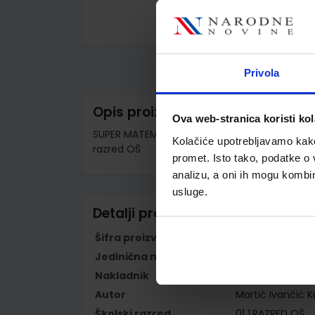
Skip
to
the
beginning
Privola
of
the
images
Opis proizvoda
gallery
Ova web-stranica koristi kol
SUPER MATEMATIKA ZA PRAVE TRAGAČE 1, 1. dio -
Kolačiće upotrebljavamo kako 
razred OŠ
promet. Isto tako, podatke o 
analizu, a oni ih mogu kombini
usluge.
Detalji proizvoda
Šifra proizvoda
569841
Jedinična mjera
kom
Nakladnik
PROFIL KLETT d.o
Autor
Martić Ivančić 
Školski razred
01 1.RAZRED OŠ