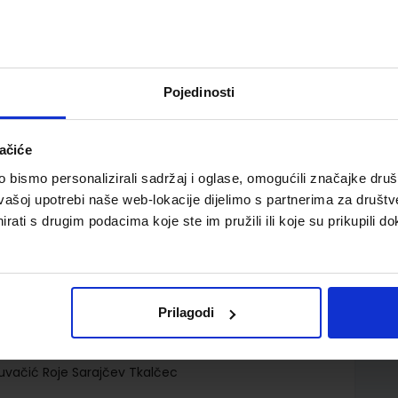
Pojedinosti
ačiće
 PP; radni udžbenik s prilagođenim sadržajem za 1.
bismo personalizirali sadržaj i oglase, omogućili značajke društv
vašoj upotrebi naše web-lokacije dijelimo s partnerima za društv
rati s drugim podacima koje ste im pružili ili koje su prikupili do
Prilagodi
.o.
Kuvačić Roje Sarajčev Tkalčec