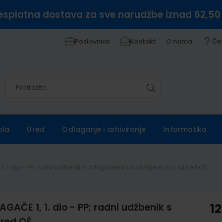
esplatna dostava za sve narudžbe iznad 62,50
Poslovnice
Kontakt
O nama
Če
Pretražite
Pretražite
ola
Ured
Odlaganje i arhiviranje
Informatika
1. dio - PP; radni udžbenik s prilagođenim sadržajem za 1. razred OŠ
ČE 1, 1. dio - PP; radni udžbenik s
12
zred OŠ