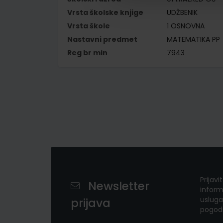
Vrsta školske knjige
UDŽBENIK
Vrsta škole
1 OSNOVNA
Nastavni predmet
MATEMATIKA PP
Reg br min
7943
Prijavi
Newsletter
inform
usluga
prijava
pogod