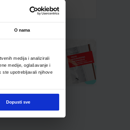
O nama
enih medija i analizirali
ene medije, oglašavanje i
k ste upotrebljavali njihove
Dopusti sve