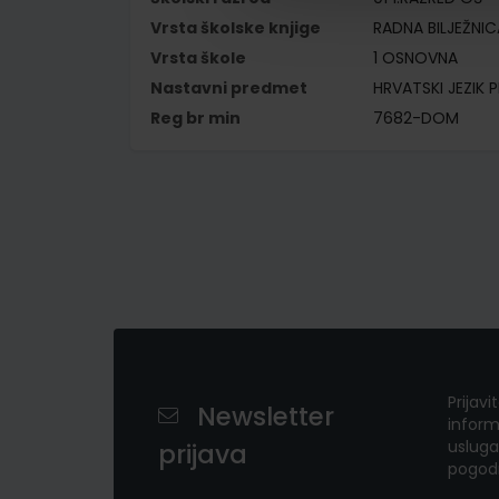
Vrsta školske knjige
RADNA BILJEŽNIC
Vrsta škole
1 OSNOVNA
Nastavni predmet
HRVATSKI JEZIK P
Reg br min
7682-DOM
Prijavi
Newsletter
inform
usluga
prijava
pogod