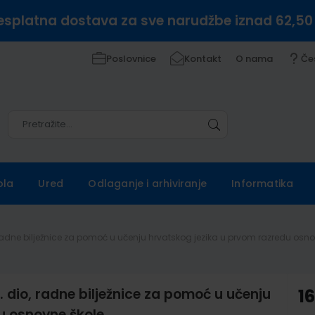
esplatna dostava za sve narudžbe iznad 62,50
Poslovnice
Kontakt
O nama
Če
Pretražite
Pretražite
ola
Ured
Odlaganje i arhiviranje
Informatika
dio, radne bilježnice za pomoć u učenju hrvatskog jezika u prvom razredu osn
 2. dio, radne bilježnice za pomoć u učenju
1
u osnovne škole