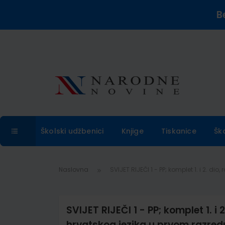
B
Školski udžbenici
Knjige
Tiskanice
Šk
Naslovna
SVIJET RIJEČI 1 - PP; komplet 1. i 2. 
SVIJET RIJEČI 1 - PP; komplet 1. i
hrvatskog jezika u prvom razred