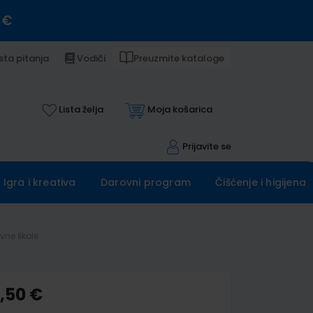
 €
sta pitanja
Vodiči
Preuzmite kataloge
Lista želja
Moja košarica
Prijavite se
Igra i kreativa
Darovni program
Čišćenje i higijena
ovne škole
6,50 €