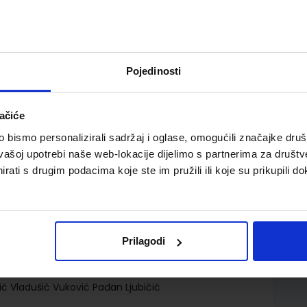
Pojedinosti
ačiće
e bilježnice za pomoć u učenju hrvatskog jezika u prvom
bismo personalizirali sadržaj i oglase, omogućili značajke društv
vašoj upotrebi naše web-lokacije dijelimo s partnerima za društv
rati s drugim podacima koje ste im pružili ili koje su prikupili do
Prilagodi
d.d.
ić Vladušić Vuković Pađan Ljubičić