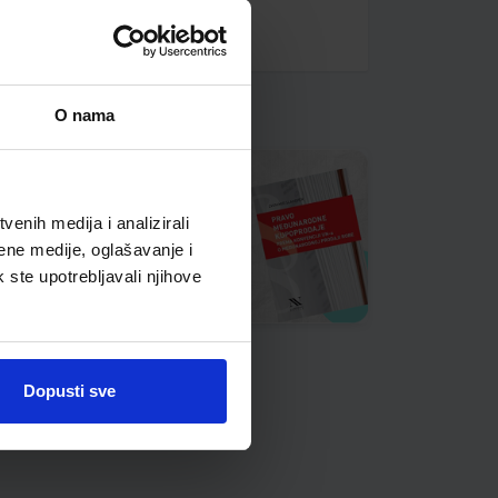
O nama
enih medija i analizirali
ene medije, oglašavanje i
k ste upotrebljavali njihove
Dopusti sve