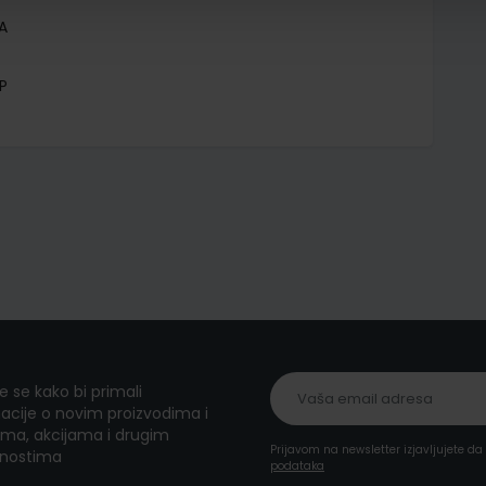
A
P
te se kako bi primali
acije o novim proizvodima i
ma, akcijama i drugim
Prijavom na newsletter izjavljujete d
nostima
podataka