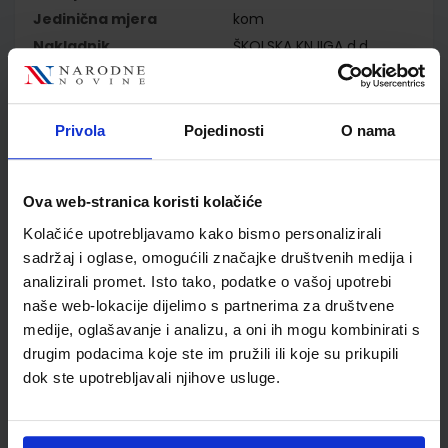
Jedinična mjera
kom
Nakladnik
ŠKOLSKA KNJIGA d.d.
Autor
Aleksandra Krampač-
Grljušić Snježana Bakarić
Palička Sanja Ćorić Grgić
Privola
Pojedinosti
O nama
Ivana Križanac Žaklin
Lukša
Školski razred
01 1.RAZRED OŠ
Ova web-stranica koristi kolačiće
Vrsta školske knjige
UDŽBENIK
Kolačiće upotrebljavamo kako bismo personalizirali
Vrsta škole
1 OSNOVNA
sadržaj i oglase, omogućili značajke društvenih medija i
Nastavni predmet
PRIRODA PP
analizirali promet. Isto tako, podatke o vašoj upotrebi
Reg br min
7614
naše web-lokacije dijelimo s partnerima za društvene
medije, oglašavanje i analizu, a oni ih mogu kombinirati s
drugim podacima koje ste im pružili ili koje su prikupili
dok ste upotrebljavali njihove usluge.