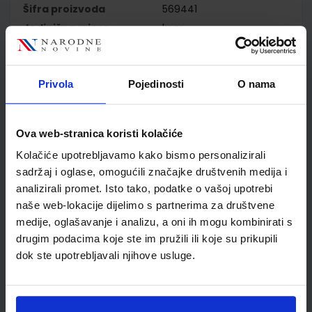
Šifra proizvoda
569441
Jedinična mjera
kom
Nakladnik
ŠKOLSKA KNJIGA d.d.
Autor
Sonja Ivić Marija Krmpotić
Jelena Utješinović Ela
Privola
Pojedinosti
O nama
Ivanišević
Školski razred
01 1.RAZRED OŠ
Vrsta školske knjige
UDŽBENIK
Ova web-stranica koristi kolačiće
Vrsta škole
1 OSNOVNA
Kolačiće upotrebljavamo kako bismo personalizirali
Nastavni predmet
HRVATSKI JEZIK PP
sadržaj i oglase, omogućili značajke društvenih medija i
Reg br min
7673
analizirali promet. Isto tako, podatke o vašoj upotrebi
naše web-lokacije dijelimo s partnerima za društvene
medije, oglašavanje i analizu, a oni ih mogu kombinirati s
drugim podacima koje ste im pružili ili koje su prikupili
dok ste upotrebljavali njihove usluge.