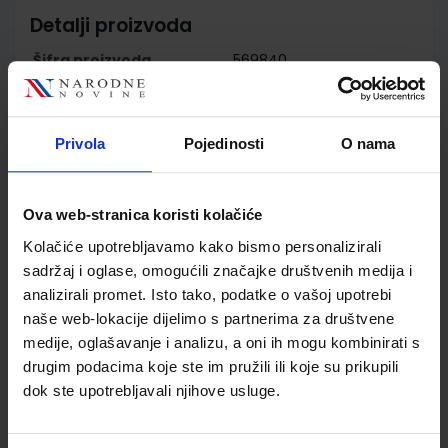
Detalji proizvoda
Šifra proizvoda
569840
Jedinična mjera
kom
Nakladnik
PROFIL KLETT d.o.o.
Autor
Budinski Kolar Billege
Privola
Pojedinosti
O nama
Ivančić Mijić Puh
Malogorski
Školski razred
01 1.RAZRED OŠ
Ova web-stranica koristi kolačiće
Vrsta školske knjige
UDŽBENIK
Kolačiće upotrebljavamo kako bismo personalizirali
Vrsta škole
1 OSNOVNA
sadržaj i oglase, omogućili značajke društvenih medija i
Nastavni predmet
HRVATSKI JEZIK PP
analizirali promet. Isto tako, podatke o vašoj upotrebi
Reg br min
7934;7935;7936
naše web-lokacije dijelimo s partnerima za društvene
medije, oglašavanje i analizu, a oni ih mogu kombinirati s
drugim podacima koje ste im pružili ili koje su prikupili
dok ste upotrebljavali njihove usluge.