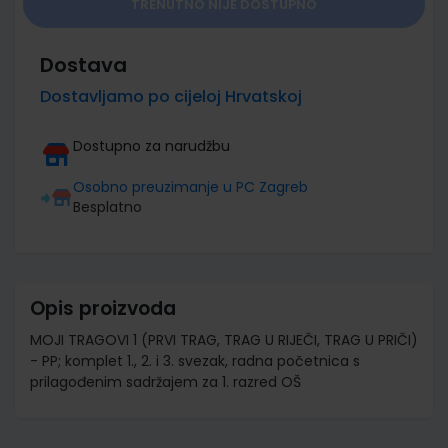
TRENUTNO NIJE DOSTUPNO
Dostava
Dostavljamo po cijeloj Hrvatskoj
Dostupno za narudžbu
Osobno preuzimanje u PC Zagreb
Besplatno
Opis proizvoda
MOJI TRAGOVI 1 (PRVI TRAG, TRAG U RIJEČI, TRAG U PRIČI)
- PP; komplet 1., 2. i 3. svezak, radna početnica s
prilagođenim sadržajem za 1. razred OŠ