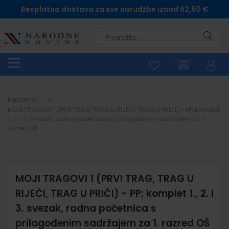
Besplatna dostava za sve narudžbe iznad 62,50 €
Pretra
Naslovna
MOJI TRAGOVI 1 (PRVI TRAG, TRAG U RIJEČI, TRAG U PRIČI) - PP; komplet
1., 2. i 3. svezak, radna početnica s prilagođenim sadržajem za 1.
razred OŠ
MOJI TRAGOVI 1 (PRVI TRAG, TRAG U
RIJEČI, TRAG U PRIČI) - PP; komplet 1., 2. i
3. svezak, radna početnica s
prilagođenim sadržajem za 1. razred OŠ