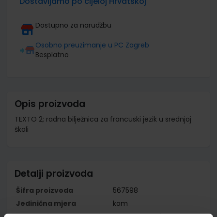
Dostavljamo po cijeloj Hrvatskoj
Dostupno za narudžbu
Osobno preuzimanje u PC Zagreb
Besplatno
Opis proizvoda
TEXTO 2; radna bilježnica za francuski jezik u srednjoj
školi
Detalji proizvoda
Šifra proizvoda
567598
Jedinična mjera
kom
Nakladnik
PROFIL KLETT d.o.o.