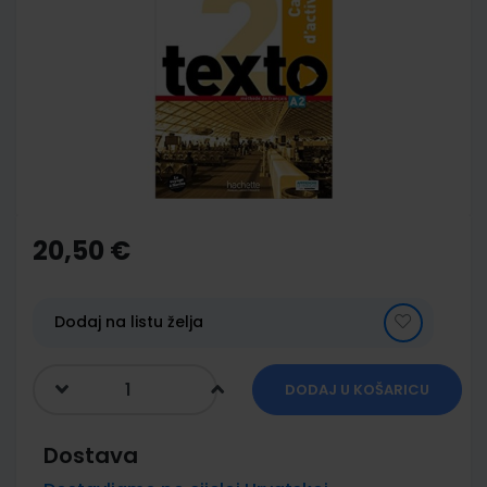
end
of
the
images
gallery
Skip
to
the
20,50 €
beginning
of
the
images
Dodaj na listu želja
gallery
DODAJ U KOŠARICU
Dostava