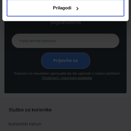
Prilagodi
Prijavite se kako bi primali informacije o novim
proizvodima i uslugama, akcijama i drugim
pogodnostima
Prijavom na newsletter izjavljujete da ste upoznati s našom politikom
Privatnosti i sigurnosti podataka
Služba za korisnike
Korisnički račun