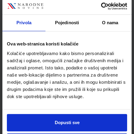
Autor
Antier Brillant Erlich Lopes
Le Bougnec
Školski razred
30 3.RAZRED SŠ
Privola
Pojedinosti
O nama
Vrsta školske knjige
RADNA BILJEŽNICA
Vrsta škole
2 GIMNAZIJA
Ova web-stranica koristi kolačiće
Nastavni predmet
FRANCUSKI JEZIK
Kolačiće upotrebljavamo kako bismo personalizirali
Reg br min
6926-DOM
sadržaj i oglase, omogućili značajke društvenih medija i
analizirali promet. Isto tako, podatke o vašoj upotrebi
naše web-lokacije dijelimo s partnerima za društvene
medije, oglašavanje i analizu, a oni ih mogu kombinirati s
drugim podacima koje ste im pružili ili koje su prikupili
dok ste upotrebljavali njihove usluge.
Dopusti sve
Newsletter prijava